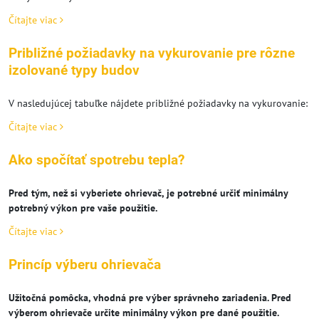
Čítajte viac
Približné požiadavky na vykurovanie pre rôzne
izolované typy budov
V nasledujúcej tabuľke nájdete približné požiadavky na vykurovanie:
Čítajte viac
Ako spočítať spotrebu tepla?
Pred tým, než si vyberiete ohrievač, je potrebné určiť minimálny
potrebný výkon pre vaše použitie.
Čítajte viac
Princíp výberu ohrievača
Užitočná pomôcka, vhodná pre výber správneho zariadenia. Pred
výberom ohrievače určite minimálny výkon pre dané použitie.