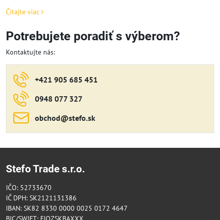
Čítajte viac
Potrebujete poradiť s výberom?
Kontaktujte nás:
+421 905 685 451
0948 077 327
obchod​@stefo​.sk
Stefo Trade s.r.o.
IČO: 52733670
IČ DPH: SK2121131386
IBAN: SK82 8330 0000 0025 0172 4647
BIC/SWIFT: FIOZSKBAXXX