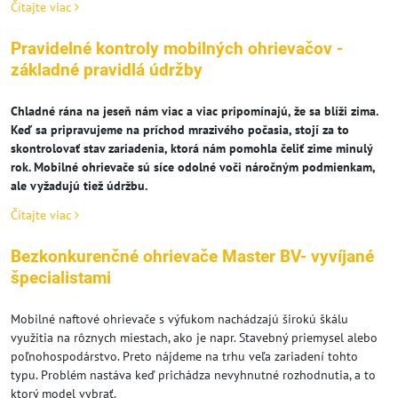
Čítajte viac
Pravidelné kontroly mobilných ohrievačov -
základné pravidlá údržby
Chladné rána na jeseň nám viac a viac pripomínajú, že sa blíži zima.
Keď sa pripravujeme na príchod mrazivého počasia, stojí za to
skontrolovať stav zariadenia, ktorá nám pomohla čeliť zime minulý
rok. Mobilné ohrievače sú síce odolné voči náročným podmienkam,
ale vyžadujú tiež údržbu.
Čítajte viac
Bezkonkurenčné ohrievače Master BV- vyvíjané
špecialistami
Mobilné naftové ohrievače s výfukom nachádzajú širokú škálu
využitia na rôznych miestach, ako je napr. Stavebný priemysel alebo
poľnohospodárstvo. Preto nájdeme na trhu veľa zariadení tohto
typu. Problém nastáva keď prichádza nevyhnutné rozhodnutia, a to
ktorý model vybrať.