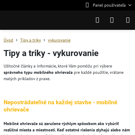
Panel používateľa
Úvod
Tipy a triky
vykurovanie
Tipy a triky - vykurovanie
Užitočné články a informácie, ktoré Vám pomôžu pri výbere
správneho typu mobilného ohrievača
pre každé použitie, vrátane
malých príkladov z praxe.
Nepostrádateľné na každej stavbe - mobilné
ohrievače
Mobilné ohrievače sú zaručene rýchlym spôsobom ako vykúriť
rozličné miesta a miestnosti. Keď ostatné riešenia zlyhajú alebo nám