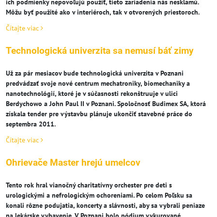
ich podmienky nepovoľujú použiť, tieto zariadenia nás nesklamú.
Môžu byť použité ako v interiéroch, tak v otvorených priestoroch.
Čítajte viac
Technologická univerzita sa nemusí báť zimy
Už za pár mesiacov bude technologická univerzita v Poznani
predvádzať svoje nové centrum mechatroniky, biomechaniky a
nanotechnológií, ktoré je v súčasnosti rekonštruuje v ulici
Berdychowo a John Paul II v Poznani. Spoločnosť Budimex SA, ktorá
získala tender pre výstavbu plánuje ukončiť stavebné práce do
septembra 2011.
Čítajte viac
Ohrievače Master hrejú umelcov
Tento rok hral vianočný charitatívny orchester pre deti s
urologickými a nefrologickým ochoreniami. Po celom Poľsku sa
konali rôzne podujatia, koncerty a slávnosti, aby sa vybrali peniaze
na lekárske vybavenie. V Poznani bolo pódium vykurované