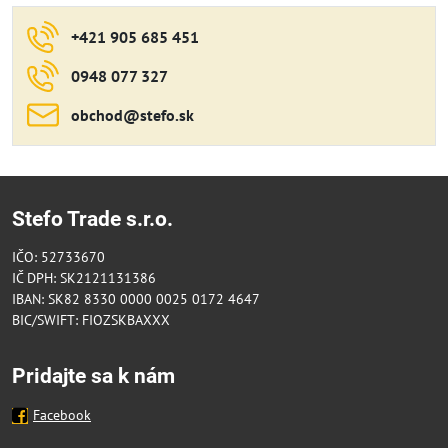
+421 905 685 451
0948 077 327
obchod​@stefo​.sk
Stefo Trade s.r.o.
IČO: 52733670
IČ DPH: SK2121131386
IBAN: SK82 8330 0000 0025 0172 4647
BIC/SWIFT: FIOZSKBAXXX
Pridajte sa k nám
Facebook