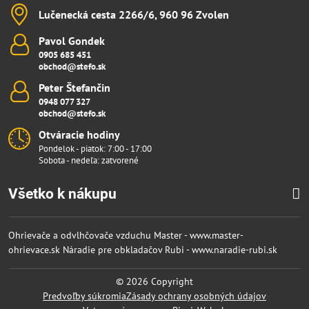
Lučenecká cesta 2266/6, 960 96 Zvolen
Pavol Gondek
0905 685 451
obchod@stefo.sk
Peter Štefančin
0948 077 327
obchod@stefo.sk
Otváracie hodiny
Pondelok - piatok: 7:00 - 17:00
Sobota - nedeľa: zatvorené
Všetko k nákupu
Ohrievače a odvlhčovače vzduchu Master - www.master-
ohrievace.sk
Náradie pre obkladačov Rubi - www.naradie-rubi.sk
©
2026
Copyright
Predvoľby súkromia
Zásady ochrany osobných údajov