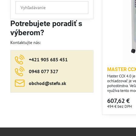
Prehľadať
výsledky
filtra
Potrebujete poradiť s
fulltextom
výberom?
Kontaktujte nás:
+421 905 685 451
MASTER CCX4
0948 077 327
Master CCX 4.0 je
ochladzovač je v
obchod​@stefo​.sk
pohostinstva. Veľa
využíva tento mo
(otvorené dvere /
607,62 €
pre zvýšenie poho
494 €
bez DPH