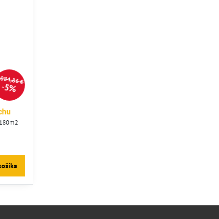
084,86 €
5%
chu
a 180m2
košíka