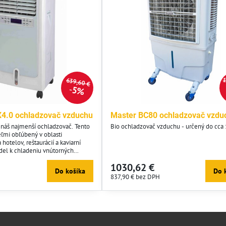
1
639,60 €
5%
.0 ochladzovač vzduchu
Master BC80 ochladzovač vzdu
 náš najmenší ochladzovač. Tento
Bio ochladzovač vzduchu - určený do cc
eľmi obľúbený v oblasti
 hotelov, reštaurácií a kaviarní
del k chladeniu vnútorných
 okná) a vonkajších priestorov a
1030,62 €
dlia zákazníkov.
Do košíka
Do 
837,90 €
bez DPH