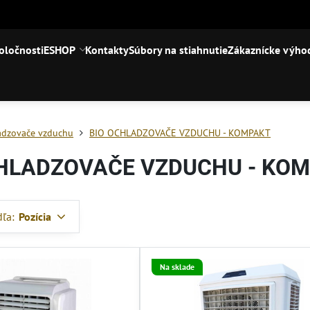
oločnosti
ESHOP
Kontakty
Súbory na stiahnutie
Zákaznícke výho
adzovače vzduchu
BIO OCHLADZOVAČE VZDUCHU - KOMPAKT
CHLADZOVAČE VZDUCHU - KO
dľa:
Pozícia
Na sklade