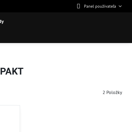
Panel používateľa
dy
MPAKT
2
Položky