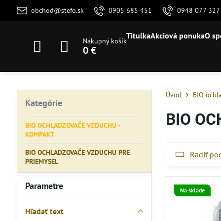
obchod@stefo.sk
0905 685 451
0948 077 327
Titulka
Akciová ponuka
O sp
Nákupný košík
0 €
Úvod
BIO ochl
Kategórie
BIO O
BIO OCHLADZOVAČE VZDUCHU -
KOMPAKT
BIO OCHLADZOVAČE VZDUCHU PRE
Radiť po
PRIEMYSEL
Parametre
Na sklade
Hľadať text