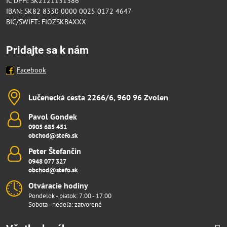
IČ DPH: SK2121131386
IBAN: SK82 8330 0000 0025 0172 4647
BIC/SWIFT: FIOZSKBAXXX
Pridajte sa k nám
Facebook
Lučenecká cesta 2266/6, 960 96 Zvolen
Pavol Gondek
0905 685 451
obchod@stefo.sk
Peter Štefančin
0948 077 327
obchod@stefo.sk
Otváracie hodiny
Pondelok - piatok: 7:00 - 17:00
Sobota - nedeľa: zatvorené