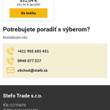
851,04 €
691,90 €
bez DPH
Do košíka
Potrebujete poradiť s výberom?
Kontaktujte nás:
+421 905 685 451
0948 077 327
obchod​@stefo​.sk
Stefo Trade s.r.o.
IČO: 52733670