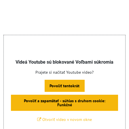
Videá Youtube sú blokované Voľbami súkromia
Prajete si načítať Youtube video?
Povoliť tentokrát
Povoliť a zapamätať - súhlas s druhom cookie:
Funkčné
Otvoriť video v novom okne