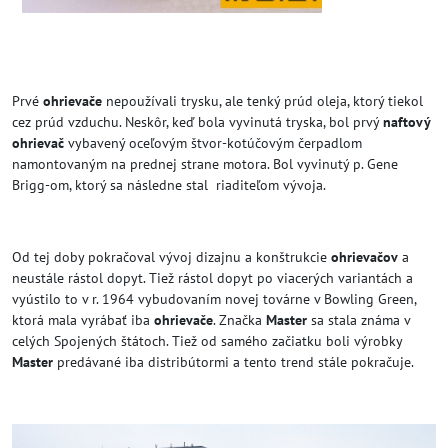
Prvé
ohrievače
nepoužívali trysku, ale tenký prúd oleja, ktorý tiekol
cez prúd vzduchu. Neskôr, keď bola vyvinutá tryska, bol prvý
naftový
ohrievač
vybavený oceľovým štvor-kotúčovým čerpadlom
namontovaným na prednej strane motora. Bol vyvinutý p. Gene
Brigg-om, ktorý sa následne stal riaditeľom vývoja.
Od tej doby pokračoval vývoj dizajnu a konštrukcie
ohrievačov
a
neustále rástol dopyt. Tiež rástol dopyt po viacerých variantách a
vyústilo to v r. 1964 vybudovaním novej továrne v Bowling Green,
ktorá mala vyrábať iba
ohrievače
. Značka
Master
sa stala známa v
celých Spojených štátoch. Tiež od samého začiatku boli výrobky
Master
predávané iba distribútormi a tento trend stále pokračuje.