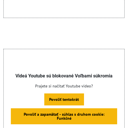
Videá Youtube sú blokované Voľbami súkromia
Prajete si načítať Youtube video?
Povoliť tentokrát
Povoliť a zapamätať - súhlas s druhom cookie:
Funkčné