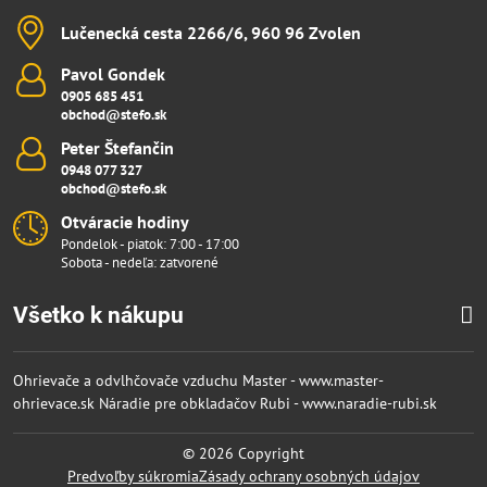
Lučenecká cesta 2266/6, 960 96 Zvolen
Pavol Gondek
0905 685 451
obchod@stefo.sk
Peter Štefančin
0948 077 327
obchod@stefo.sk
Otváracie hodiny
Pondelok - piatok: 7:00 - 17:00
Sobota - nedeľa: zatvorené
Všetko k nákupu
Ohrievače a odvlhčovače vzduchu Master - www.master-
ohrievace.sk
Náradie pre obkladačov Rubi - www.naradie-rubi.sk
©
2026
Copyright
Predvoľby súkromia
Zásady ochrany osobných údajov