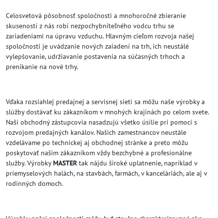
Celosvetová pôsobnosť spoločnosti a mnohoročné zbieranie
skuseností z nás robí nezpochybniteľného vodcu trhu se
zariadeniami na úpravu vzduchu. Hlavným cieľom rozvoja našej
spoločnosti je uvádzanie nových zaiadení na trh, ich neustálé
vylepšovanie, udržiavanie postavenia na súčasných trhoch a
prenikanie na nové trhy.
Vďaka rozsiahlej predajnej a servisnej sieti sa môžu naše výrobky a
slúžby dostávať ku zákazníkom v mnohých krajinách po celom svete.
Naši obchodný zástupcovia nasadzujú všetko úsilie pri pomoci s
rozvojom predajných kanálov. Našich zamestnancov neustále
vzdelávame po technickej aj obchodnej stránke a preto môžu
poskytovať našim zákazníkom vždy bezchybné a profesionálne
služby. Výrobky
MASTER
tak nájdu široké uplatnenie, napríklad v
priemyselových halách, na stavbách, farmách, v kanceláriách, ale aj v
rodinných domoch.