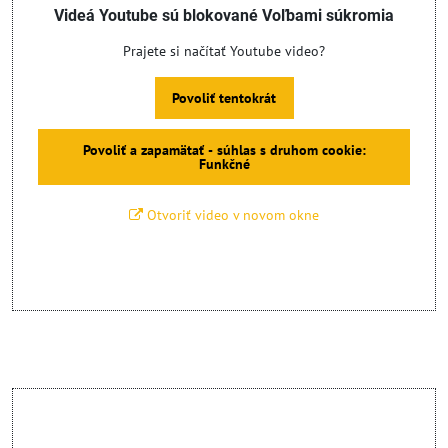
Videá Youtube sú blokované Voľbami súkromia
Prajete si načítať Youtube video?
Povoliť tentokrát
Povoliť a zapamätať - súhlas s druhom cookie:
Funkčné
Otvoriť video v novom okne