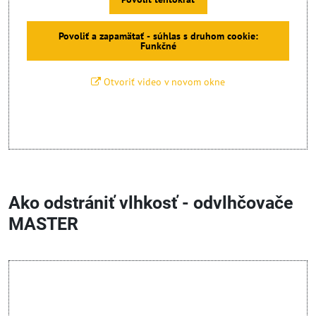
Povoliť a zapamätať - súhlas s druhom cookie:
Funkčné
Otvoriť video v novom okne
Ako odstrániť vlhkosť - odvlhčovače
MASTER