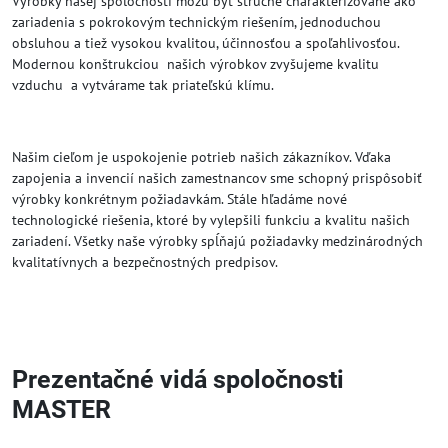
Výrobky našej spoločnosti môžu byť stručne charakterizované ako
zariadenia s pokrokovým technickým riešením, jednoduchou
obsluhou a tiež vysokou kvalitou, účinnosťou a spoľahlivosťou.
Modernou konštrukciou našich výrobkov zvyšujeme kvalitu
vzduchu a vytvárame tak priateľskú klímu.
Našim cieľom je uspokojenie potrieb našich zákazníkov. Vďaka
zapojenia a invencií našich zamestnancov sme schopný prispôsobiť
výrobky konkrétnym požiadavkám. Stále hľadáme nové
technologické riešenia, ktoré by vylepšili funkciu a kvalitu našich
zariadení. Všetky naše výrobky spĺňajú požiadavky medzinárodných
kvalitatívnych a bezpečnostných predpisov.
Prezentačné vidá spoločnosti
MASTER