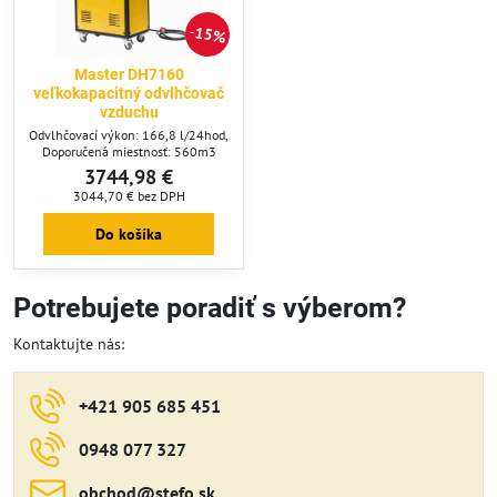
15%
Master DH7160
veľkokapacitný odvlhčovač
vzduchu
Odvlhčovací výkon: 166,8 l/24hod,
Doporučená miestnosť: 560m3
3744,98 €
3044,70 €
bez DPH
Do košíka
Potrebujete poradiť s výberom?
Kontaktujte nás:
+421 905 685 451
0948 077 327
obchod​@stefo​.sk