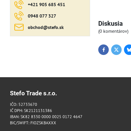
+421 905 685 451
0948 077 327
Diskusia
obchod​@stefo​.sk
(0 komentárov)
Facebook
Twitter
Stefo Trade s.r.o.
IČO: 52733670
IČ DPH: SK2121131386
IBAN: SK82 8330 0000 0025 0172 4647
BIC/SWIFT: FIOZSKBAXXX