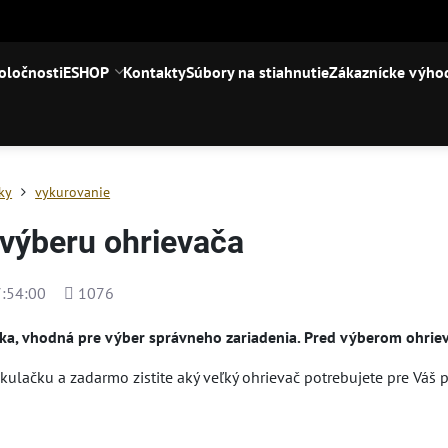
oločnosti
ESHOP
Kontakty
Súbory na stiahnutie
Zákaznícke výho
iky
vykurovanie
 výberu ohrievača
Počet
:54:00
1076
zobrazení
a, vhodná pre výber správneho zariadenia. Pred výberom ohriev
kulačku a zadarmo zistite aký veľký ohrievač potrebujete pre Váš pr