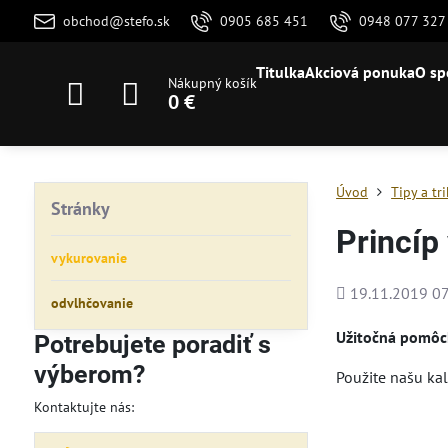
obchod@stefo.sk
0905 685 451
0948 077 327
Titulka
Akciová ponuka
O sp
Nákupný košík
0 €
Úvod
Tipy a tr
Stránky
Princíp
vykurovanie
Pridané
19.11.2019 07
odvlhčovanie
Užitočná pomôck
Potrebujete poradiť s
výberom?
Použite našu kal
Kontaktujte nás: