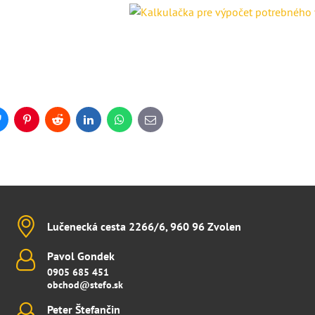
Bluesky
Pinterest
Reddit
LinkedIn
WhatsApp
E-
mail
Lučenecká cesta 2266/6, 960 96 Zvolen
Pavol Gondek
0905 685 451
obchod@stefo.sk
Peter Štefančin