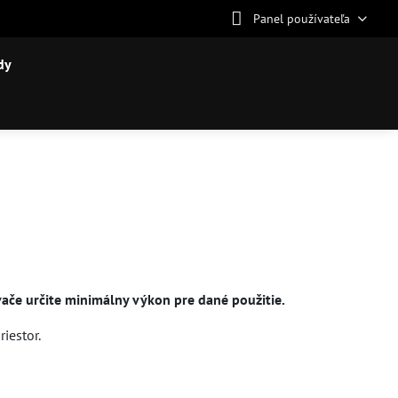
Panel používateľa
dy
ače určite minimálny výkon pre dané použitie.
iestor.