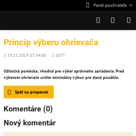
Panel používateľa
Princíp výberu ohrievača
Pridané
Počet
19.11.2019 07:54:00
1075
zobrazení
Užitočná pomôcka, vhodná pre výber správneho zariadenia. Pred
výberom ohrievače určite minimálny výkon pre dané použitie.
Späť na príspevok
Komentáre (0)
Nový komentár