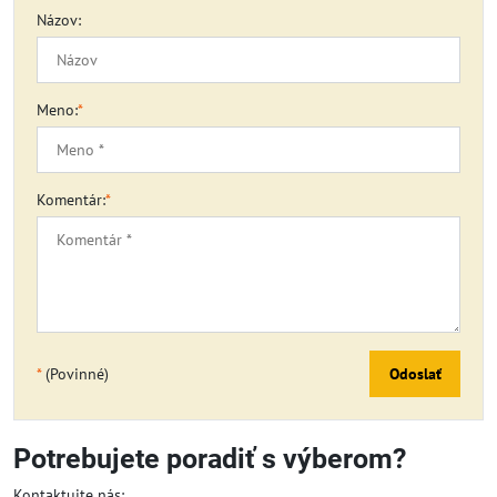
Názov:
Meno:
*
Komentár:
*
*
(Povinné)
Odoslať
Potrebujete poradiť s výberom?
Kontaktujte nás: