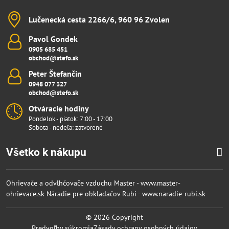
Lučenecká cesta 2266/6, 960 96 Zvolen
Pavol Gondek
0905 685 451
obchod@stefo.sk
Peter Štefančin
0948 077 327
obchod@stefo.sk
Otváracie hodiny
Pondelok - piatok: 7:00 - 17:00
Sobota - nedeľa: zatvorené
Všetko k nákupu
Ohrievače a odvlhčovače vzduchu Master - www.master-
ohrievace.sk
Náradie pre obkladačov Rubi - www.naradie-rubi.sk
©
2026
Copyright
Predvoľby súkromia
Zásady ochrany osobných údajov