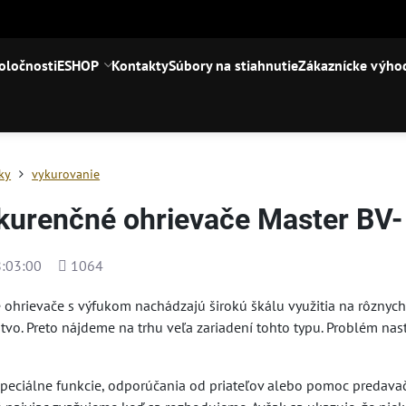
oločnosti
ESHOP
Kontakty
Súbory na stiahnutie
Zákaznícke výho
iky
vykurovanie
urenčné ohrievače Master BV- 
Počet
:03:00
1064
zobrazení
ohrievače s výfukom nachádzajú širokú škálu využitia na rôznych 
vo. Preto nájdeme na trhu veľa zariadení tohto typu. Problém nas
špeciálne funkcie, odporúčania od priateľov alebo pomoc predavač