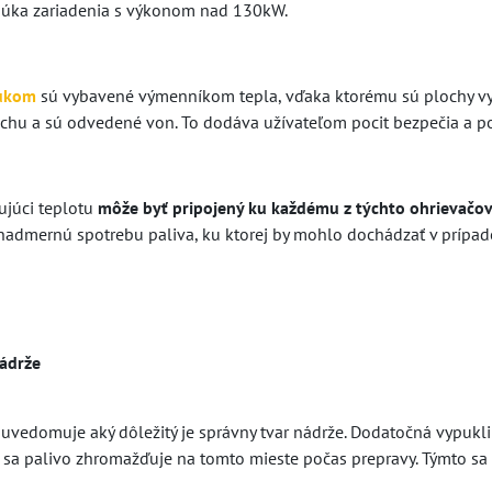
núka zariadenia s výkonom nad 130kW.
fukom
sú vybavené výmenníkom tepla, vďaka ktorému sú plochy 
chu a sú odvedené von. To dodáva užívateľom pocit bezpečia a po
ujúci teplotu
môže byť pripojený ku každému z týchto ohrievačov
nadmernú spotrebu paliva, ku ktorej by mohlo dochádzať v prípad
nádrže
 uvedomuje aký dôležitý je správny tvar nádrže. Dodatočná vypukli
 sa palivo zhromažďuje na tomto mieste počas prepravy. Týmto sa 