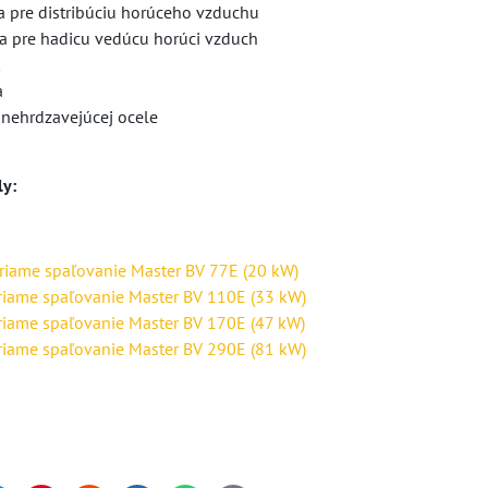
ca pre distribúciu horúceho vzduchu
da pre hadicu vedúcu horúci vzduch
t
a
z nehrdzavejúcej ocele
y:
riame spaľovanie Master BV 77E (20 kW)
riame spaľovanie Master BV 110E (33 kW)
riame spaľovanie Master BV 170E (47 kW)
riame spaľovanie Master BV 290E (81 kW)