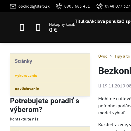
obchod@stefo.sk
0905 685 451
0948 077 327
Titulka
Akciová ponuka
O sp
Nákupný košík
0 €
Úvod
Tipy a tr
Stránky
Bezkonk
vykurovanie
Pridané
19.11.2019 08
odvlhčovanie
Mobilné naftové 
Potrebujete poradiť s
poľnohospodárst
výberom?
model vybrať.
Kontaktujte nás:
Rozdiel v cene, 