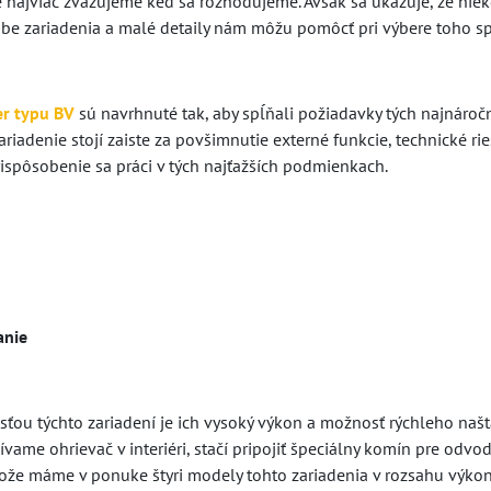
 najviac zvažujeme keď sa rozhodujeme. Avšak sa ukazuje, že nieke
 obe zariadenia a malé detaily nám môžu pomôcť pri výbere toho s
er typu BV
sú navrhnuté tak, aby spĺňali požiadavky tých najnáročn
ariadenie stojí zaiste za povšimnutie externé funkcie, technické ri
ispôsobenie sa práci v tých najťažších podmienkach.
anie
ťou týchto zariadení je ich vysoký výkon a možnosť rýchleho našt
ívame ohrievač v interiéri, stačí pripojiť špeciálny komín pre odvod
tože máme v ponuke štyri modely tohto zariadenia v rozsahu výkon