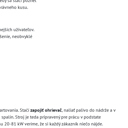
dy sa stačí pozrieť
právneho kusu.
ejších užívateľov.
ešenie, neobvyklé
artovania. Stačí
zapojiť ohrievač
, naliať palivo do nádrže a v
 spalín. Stroj je teda pripravený pre prácu v podstate
u 20-81 kW veríme, že si každý zákazník niečo nájde.