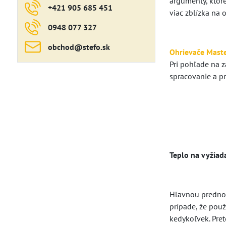
argumenty, ktoré
+421 905 685 451
viac zblízka na
0948 077 327
obchod​@stefo​.sk
Ohrievače Mast
Pri pohľade na z
spracovanie a pr
Teplo na vyžiad
Hlavnou prednos
prípade, že použ
kedykoľvek. Pre