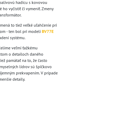
 palivovú hadicu s kovovou
é ho vyčistiť či vymeniť. Zmeny
ansformátor.
ená to tiež veľké uľahčenie pri
om - ten bol pri modeli
BV77E
adení systému.
 čelíme veľmi ťažkému
istom o detailoch daného
ež pamätať na to, že často
emyselných lídrov sú špičkovo
 príjemným prekvapením. V prípade
menšie detaily.