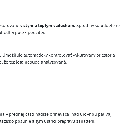
vykurované
čistým a teplým vzduchom.
Splodiny sú oddelené
hodlia počas použitia.
.
Umožňuje automaticky kontrolovať vykurovaný priestor a
e, že teplota nebude analyzovaná.
na v prednej časti nádrže ohrievača (nad úrovňou paliva)
ťažisko posunie a tým uľahčí prepravu zariadení.