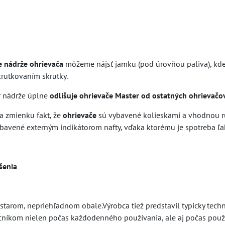
e nádrže ohrievača
môžeme nájsť jamku (pod úrovňou paliva), kde 
rutkovaním skrutky.
ar nádrže úplne
odlišuje ohrievače Master od ostatných ohrievačo
 za zmienku fakt, že
ohrievače
sú vybavené kolieskami a vhodnou r
vybavené externým indikátorom nafty, vďaka ktorému je spotreba ľ
šenia
starom, nepriehľadnom obale.Výrobca tiež predstavil typicky tech
kom nielen počas každodenného používania, ale aj počas použi