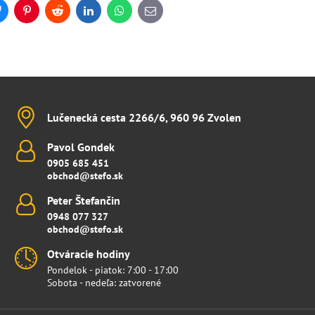
Bluesky
Pinterest
Reddit
LinkedIn
WhatsApp
E-
mail
Lučenecká cesta 2266/6, 960 96 Zvolen
Pavol Gondek
0905 685 451
obchod@stefo.sk
Peter Štefančin
0948 077 327
obchod@stefo.sk
Otváracie hodiny
Pondelok - piatok: 7:00 - 17:00
Sobota - nedeľa: zatvorené