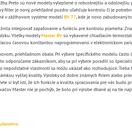
žby. Preto sú nové modely vylepšené o robustnejšiu a odolnejšiu
vý filter je nový, priehľadné puzdro uľahčuje kontrolu či je potrebn
ané v zážihovom systéme modeli
BV 77
, kde je novo zabudovaný tr
nila integrovať zapaľovanie a funkciu pre kontrolu plameňa. Znam
dzku. Všetky modely
Master BV
sú vybavené chladiacim termostat
iacou časovou konštantou naprogramovanú v elektronickom zari
v novom, priehľadnom obale. Pri výbere špecifického modelu často
eto odporúčame zákazníkom, aby sa pri výbere poradili so špecial
 nepodstatné vlastnosti sa môžu ukázať ako rozhodujúce. Treba ti
námkou vyššej kvality. Výrobky od dobre známych firiem alebo pri
te si byť istí, že ich funkcie a kvalita spracovania pre vás budú
ačov Master nie je pochýb, že bolo pri výrobe dbané aj na tie naj
ušenstvo: