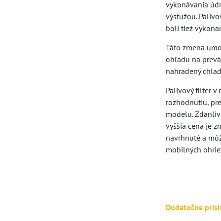
vykonávania údr
výstužou. Palivo
boli tiež vykon
Táto zmena umož
ohľadu na prevá
nahradený chlad
Palivový filter 
rozhodnutiu, pr
modelu. Zdanlivo
vyššia cena je z
navrhnuté a môže
mobilných ohriev
Dodatočné prísl