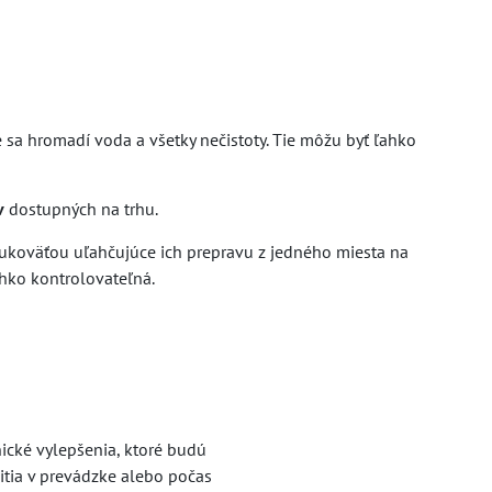
sa hromadí voda a všetky nečistoty. Tie môžu byť ľahko
v
dostupných na trhu.
ukoväťou uľahčujúce ich prepravu z jedného miesta na
ahko kontrolovateľná.
nické vylepšenia, ktoré budú
tia v prevádzke alebo počas