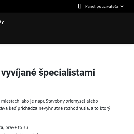
Panel používateľa
dy
vyvíjané špecialistami
miestach, ako je napr. Stavebný priemysel alebo
táva keď prichádza nevyhnutné rozhodnutia, a to ktorý
a, práve to sú