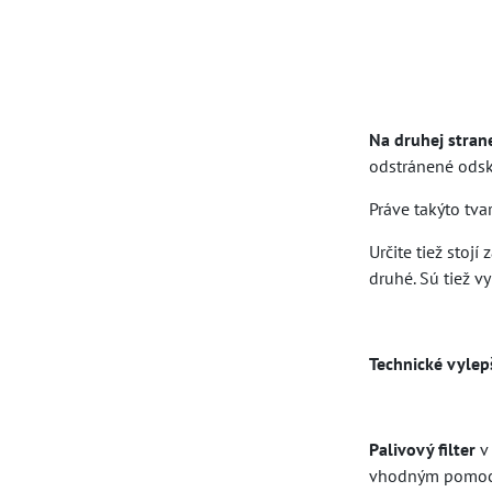
Na druhej stran
odstránené odsk
Práve takýto tv
Určite tiež stojí
druhé. Sú tiež 
Technické vylep
Palivový filter
v 
vhodným pomocní