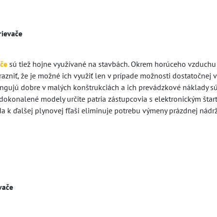
rievače
ače
sú tiež hojne využívané na stavbách. Okrem horúceho vzduchu s
azniť, že je možné ich využiť len v prípade možnosti dostatočnej v
ungujú dobre v malých konštrukciách a ich prevádzkové náklady sú 
zdokonalené modely určite patria zástupcovia s elektronickým šta
a k ďalšej plynovej fľaši eliminuje potrebu výmeny prázdnej nádrž
vače