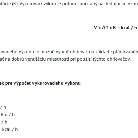
olácie (K). Vykurovací výkon je potom spočítaný nasledujúcim vzo
V x ΔT x K = kcal / h
vaného výkonu je možné vybrať ohrievač na základe plánovaného po
ť na dobrú ventiláciu miestnosti pri použití týchto ohrievačov.
iek pre výpočet vykurovacieho výkonu
/ h
 Btu / h
 / h
 kcal / h