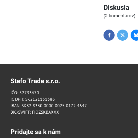
Diskusia
(0 komentárov)
Facebook
Twitter
Stefo Trade s.r.o.
IČO: 52733670
IČ DPH: SK2121131386
IBAN: SK82 8330 0000 0025 0172 4647
BIC/SWIFT: FIOZSKBAXXX
Pridajte sa k nám