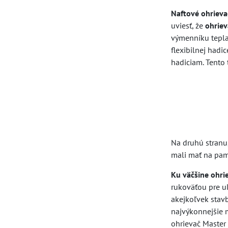
Naftové ohrieva
uviesť, že
ohriev
výmenníku tepla 
flexibilnej had
hadiciam. Tento 
Na druhú stranu
mali mať na pam
Ku väčšine ohri
rukoväťou pre u
akejkoľvek stav
najvýkonnejšie 
ohrievač Master 