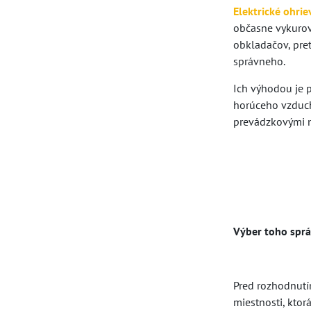
Elektrické ohrie
občasne vykurov
obkladačov, pret
správneho.
Ich výhodou je p
horúceho vzduch
prevádzkovými n
Výber toho spr
Pred rozhodnutí
miestnosti, ktor