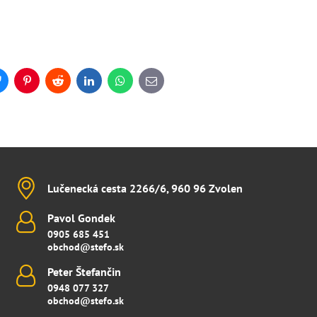
Bluesky
Pinterest
Reddit
LinkedIn
WhatsApp
E-
mail
Lučenecká cesta 2266/6, 960 96 Zvolen
Pavol Gondek
0905 685 451
obchod@stefo.sk
Peter Štefančin
0948 077 327
obchod@stefo.sk