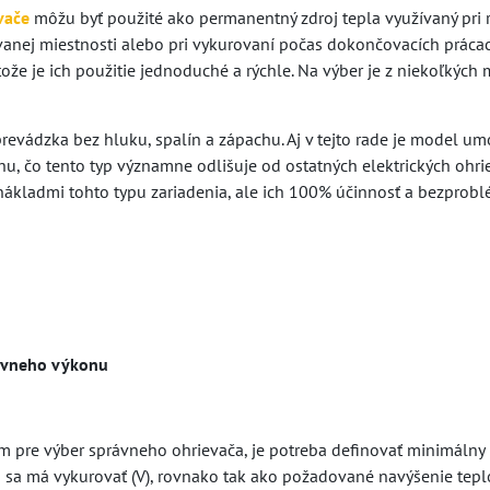
vače
môžu byť použité ako permanentný zdroj tepla využívaný pri 
anej miestnosti alebo pri vykurovaní počas dokončovacích práca
ože je ich použitie jednoduché a rýchle. Na výber je z niekoľkýc
revádzka bez hluku, spalín a zápachu. Aj v tejto rade je model umo
u, čo tento typ významne odlišuje od ostatných elektrických ohri
ákladmi tohto typu zariadenia, ale ich 100% účinnosť a bezprobl
ávneho výkonu
m pre výber správneho ohrievača, je potreba definovať minimálny
á sa má vykurovať (V), rovnako tak ako požadované navýšenie teploty