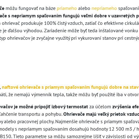
če
môžu fungovať na báze
priameho
alebo
nepriameho
spaľovani
ače s nepriamym spaľovaním fungujú veľmi dobre v uzavretých p
ohrievač produkuje 100% čistý vzduch, zatiaľ čo efektívne cirkul
ice je ďalšou výhodou. Zariadenie môže byť teda inštalované vonk
typ ohrievačov je zvyčajne využitý pri vykurovaní stanov pri cest
,
naftové ohrievače s priamym spaľovaním fungujú dobre na sta
äti, že nemajú výmenník tepla, takže môžu byť použité iba v otvo
evačov je možné pripojiť izbový termostat
za účelom
zvýšenia efe
ľahčenie transportu a pohybu.
Ohrievače majú veľký prietok vzdu
by alebo pracovnej plochy. Najmenšie ohrievače s priamym spaľova
modely s nepriamym spaľovaním dosahujú hodnoty 12 500 m3 / h. Sp
B150. Tieto parametre sa môžu samozrejme líšiť v závislosti od vý