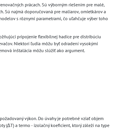
renovačných prácach. Sú výborným riešením pre malé,
ch. Sú najmä doporučovaná pre maliarov, omietkárov a
h modelov s rôznymi parametrami, čo uľahčuje výber toho
žňujúci pripojenie flexibilnej hadice pre distribúciu
evačov. Niektorí ľudia môžu byť odradení vysokými
émová inštalácia môžu slúžiť ako argument.
 požadovaný výkon. Do úvahy je potrebné vziať objem
 (ΔT) a termo - izolačný koeficient, ktorý záleží na type