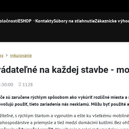
oločnosti
ESHOP
Kontakty
Súbory na stiahnutie
Zákaznícke výho
iky
vykurovanie
ádateľné na každej stavbe - mo
Počet
:30:00
1128
zobrazení
če sú zaručene rýchlym spôsobom ako vykúriť rozličné miesta a m
oľujú použiť, tieto zariadenia nás nesklamú. Môžu byť použité ak
iteľné, s rýchlym štartom a vypnutím a ešte ku všetkému mobilné 
nohospodárstve a priemysle a tiež medzi domácimi kutilmi. Bez oh