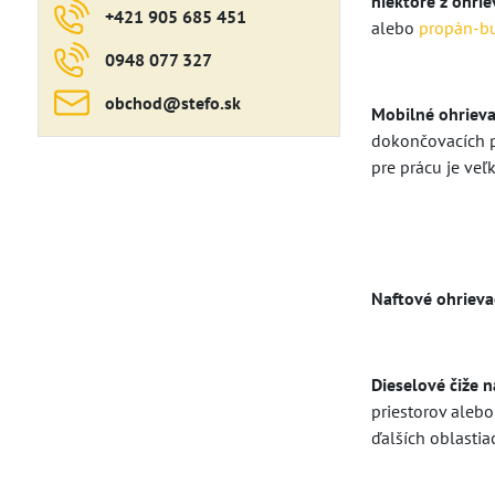
niektoré z ohrie
+421 905 685 451
alebo
propán-b
0948 077 327
obchod​@stefo​.sk
Mobilné ohriev
dokončovacích pr
pre prácu je veľ
Naftové ohrieva
Dieselové čiže 
priestorov aleb
ďalších oblastia