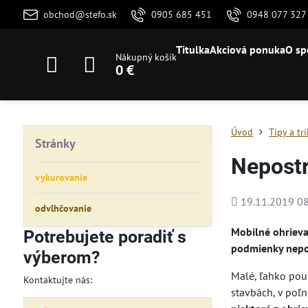
obchod@stefo.sk
0905 685 451
0948 077 327
Titulka
Akciová ponuka
O sp
Nákupný košík
0 €
Úvod
Tipy a tr
Stránky
Nepostr
vykurovanie
Pridané
19.11.2019 08
odvlhčovanie
Mobilné ohrieva
Potrebujete poradiť s
podmienky nepov
výberom?
Malé, ľahko použ
Kontaktujte nás:
stavbách, v poľ