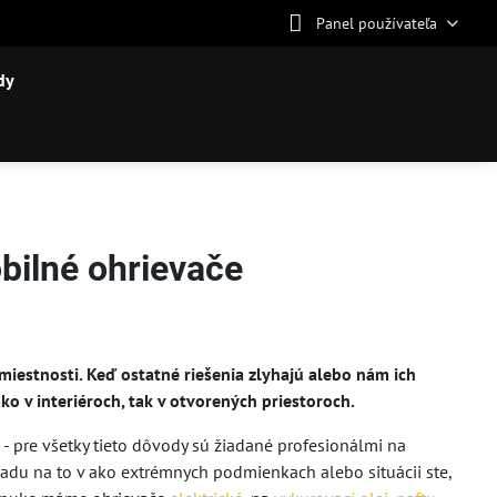
Panel používateľa
dy
bilné ohrievače
iestnosti. Keď ostatné riešenia zlyhajú alebo nám ich
o v interiéroch, tak v otvorených priestoroch.
- pre všetky tieto dôvody sú žiadané profesionálmi na
ľadu na to v ako extrémnych podmienkach alebo situácii ste,