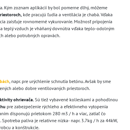
a. Kým zoznam aplikácií by bol pomerne dlhý, môžeme
riestoroch,
kde pracujú ľudia a ventilácia je chabá. Vďaka
ácia zaisťuje rovnomerné vykurovanie. Možnosť pripojenia
u a teplý vzduch je vháňaný dovnútra vďaka teplo-odolným
ných alebo potrubných opravách.
vbách
, napr. pre urýchlenie schnutia betónu. Avšak by sme
rených alebo dobre ventilovaných priestoroch.
ktivity ohrievača.
Sú tiež vybavené kolieskami a pohodlnou
chu
pre zabezpečenie rýchleho a efektívneho vytopenia
ním disponujú prietokom 280 m3 / h a viac, zatiaľ čo
otreba paliva je relatívne nízka- napr. 3.7kg / h za 44kW,
robcu a konštrukcie.