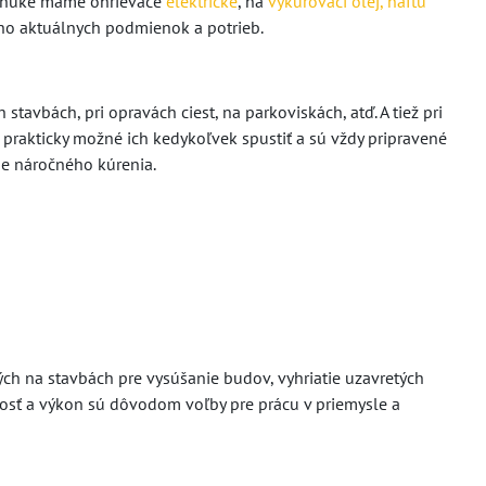
 ponuke máme ohrievače
elektrické
, na
vykurovací olej, naftu
eho aktuálnych podmienok a potrieb.
stavbách, pri opravách ciest, na parkoviskách, atď. A tiež pri
 prakticky možné ich kedykoľvek spustiť a sú vždy pripravené
ne náročného kúrenia.
ých na stavbách pre vysúšanie budov, vyhriatie uzavretých
nosť a výkon sú dôvodom voľby pre prácu v priemysle a