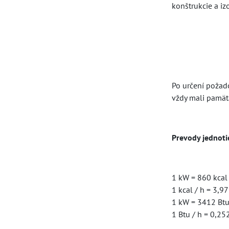
konštrukcie a iz
Po určení požado
vždy mali pamäta
Prevody jednot
1 kW = 860 kcal 
1 kcal / h = 3,97
1 kW = 3412 Btu
1 Btu / h = 0,252