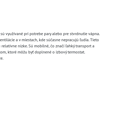
ú využívané pri potrebe pary alebo pre stvrdnutie vápna.
entilácie a v miestach, kde súčasne nepracujú ľudia. Tieto
relatívne nízke. Sú mobilné, čo značí ľahký transport a
rtom, ktoré môžu byť doplnené o izbový termostat.
e.