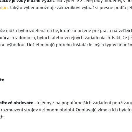
vačov je vždy možné využiť.
Na výber je z celej rady modelov, v
után
. Takýto výber umožňuje zákazníkovi vybrať si presne podľa j
ače
môžu byť rozdelená na tie, ktoré sú určené pre prácu na veľkých 
ácach v domoch, bytoch alebo verejných zariadeniach. Fakt, že je
kou výhodou. Tiež eliminujú potrebu inštalácie iných typov finanč
če
naftové ohrievače
sú jedny z najpopulárnejších zariadení používan
o rozmrazení strojov v zimnom období. Odolávajú zime a ich byteľ
ch.