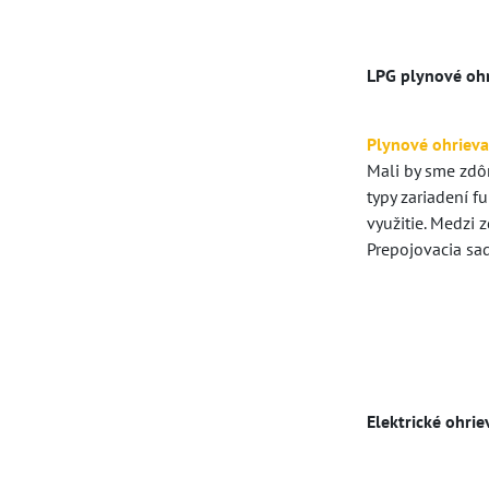
LPG plynové oh
Plynové ohriev
Mali by sme zdôr
typy zariadení f
využitie. Medzi 
Prepojovacia sad
Elektrické ohrie