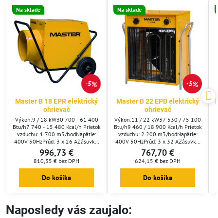
Na sklade
Na sklade
5%
5%
Master B 18 EPR elektrický
Master B 22 EPB elektrický
ohrievač
ohrievač
Výkon:9 / 18 kW30 700 - 61 400
Výkon:11 / 22 kW37 530 / 75 100
Btu/h7 740 - 15 480 Kcal/h Prietok
Btu/h9 460 / 18 900 Kcal/h Prietok
vzduchu: 1 700 m3/hodNapätie:
vzduchu: 2 200 m3/hodNapätie:
400V 50HzPrúd: 3 x 26 AZásuvka:
400V 50HzPrúd: 3 x 32 AZásuvka:
400V / 32A / 5PIPX4Rozmery:
400V / 32A / 5PIPX4Rozmery:
996,73 €
767,70 €
620x390x430 mmHmotnosť: 27
360x550x600 mmHmotnosť: 20
810,35 €
bez DPH
624,15 €
bez DPH
kgPoloha
kgPoloha
vypínača:&nbsp;OFFventilátor9
vypínača:&nbsp;OFFventilátor11
Do košíka
Do košíka
kW18 kWRegulácia termostatom:
kW22 kWRegulácia termostatom:
voliteľnáRozsah termostatu: 5 - 25
štandardneRozsah termostatu: 5 -
C
35 C
Naposledy vás zaujalo: