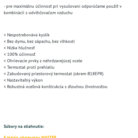
- pre maximálnu účinnosť pri vysušovaní odporúčame použiť v
kombinácii s odvlhčovačom vzduchu
< Nespotrebováva kyslík
< Bez dymu, bez zápachu, bez vlhkosti
< Nízka hlučnosť
< 100% účinnosť
< Ohrievacie prvky z nehrdzavejúcej ocele
< Termostat proti prehiatiu
< Zabudovaný priestorový termostat (okrem B18EPR)
< Nastaviteľný výkon
< Robustná oceľová konštrukcia s dlouhou životnosťou
Súbory na stiahnutie:
Katalóg ohrievačov MASTER