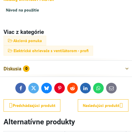
Návod na použitie
Viac z kategórie
Akciová ponuka
Elektrické ohrievače s ventilátorom - profi
Diskusia
0
Facebook
Twitter
Bluesky
Pinterest
Reddit
LinkedIn
WhatsApp
E-
mail
Predchádzajúci produkt
Nasledujúci produkt
Alternatívne produkty