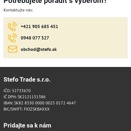
Potrebujete poradiť s výberom?
Kontaktujte nás:
+421 905 685 451
0948 077 327
obchod​@stefo​.sk
Stefo Trade s.r.o.
IČO: 52733670
IČ DPH: SK2121131386
IBAN: SK82 8330 0000 0025 0172 4647
BIC/SWIFT: FIOZSKBAXXX
Pridajte sa k nám