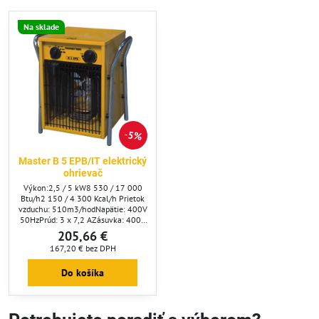
Na sklade
5%
Master B 5 EPB/IT elektrický
ohrievač
Výkon:2,5 / 5 kW8 530 / 17 000
Btu/h2 150 / 4 300 Kcal/h Prietok
vzduchu: 510m3/hodNapätie: 400V
50HzPrúd: 3 x 7,2 AZásuvka: 400V
/ 16A / 5PIPX4Rozmery:
205,66 €
310x370x390 mmHmotnosť: 6,4
167,20 €
bez DPH
kgPoloha
vypínača:&nbsp;OFFventilátor2,5
Do košíka
kW5,0 kWRegulácia termostatom:
štandardneRozsah termostatu: 5 -
35 C