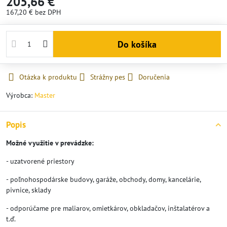
205,66 €
167,20 €
bez DPH
Do košíka
Otázka k produktu
Strážny pes
Doručenia
Výrobca:
Master
Popis
Možné využitie v prevádzke:
- uzatvorené priestory
- poľnohospodárske budovy, garáže, obchody, domy, kancelárie,
pivnice, sklady
- odporúčame pre maliarov, omietkárov, obkladačov, inštalatérov a
t.ď.