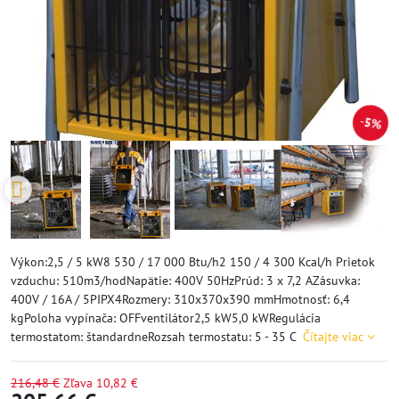
5%
Výkon:2,5 / 5 kW8 530 / 17 000 Btu/h2 150 / 4 300 Kcal/h Prietok
vzduchu: 510m3/hodNapätie: 400V 50HzPrúd: 3 x 7,2 AZásuvka:
400V / 16A / 5PIPX4Rozmery: 310x370x390 mmHmotnosť: 6,4
kgPoloha vypínača: OFFventilátor2,5 kW5,0 kWRegulácia
termostatom: štandardneRozsah termostatu: 5 - 35 C
Čítajte viac
216,48 €
Zľava
10,82 €