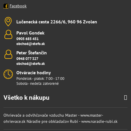
Facebook
Lučenecká cesta 2266/6, 960 96 Zvolen
Pavol Gondek
0905 685 451
obchod@stefo.sk
Peter Štefančin
0948 077 327
obchod@stefo.sk
Otváracie hodiny
Pondelok - piatok: 7:00 - 17:00
Sobota - nedeľa: zatvorené
Všetko k nákupu
Ohrievače a odvlhčovače vzduchu Master - www.master-
ohrievace.sk
Náradie pre obkladačov Rubi - www.naradie-rubi.sk