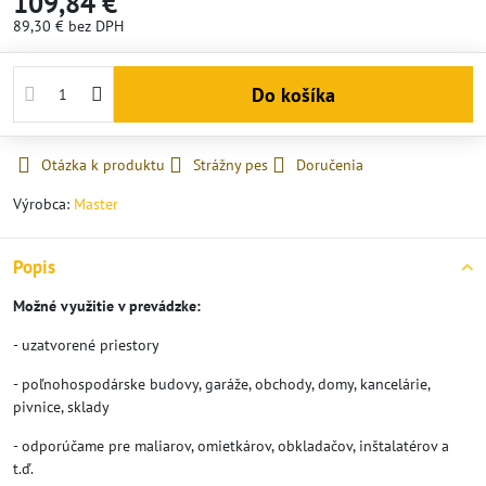
109,84 €
89,30 €
bez DPH
Do košíka
Otázka k produktu
Strážny pes
Doručenia
Výrobca:
Master
Popis
Možné využitie v prevádzke:
- uzatvorené priestory
- poľnohospodárske budovy, garáže, obchody, domy, kancelárie,
pivnice, sklady
- odporúčame pre maliarov, omietkárov, obkladačov, inštalatérov a
t.ď.