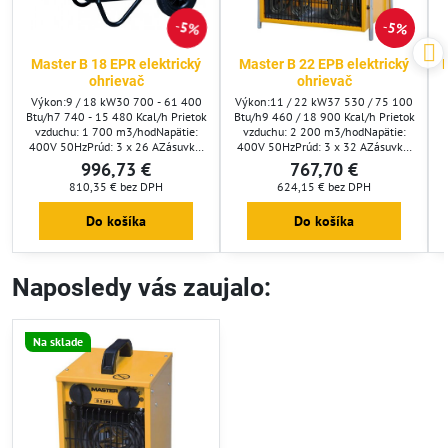
5%
5%
Master B 18 EPR elektrický
Master B 22 EPB elektrický
ohrievač
ohrievač
Výkon:9 / 18 kW30 700 - 61 400
Výkon:11 / 22 kW37 530 / 75 100
Btu/h7 740 - 15 480 Kcal/h Prietok
Btu/h9 460 / 18 900 Kcal/h Prietok
vzduchu: 1 700 m3/hodNapätie:
vzduchu: 2 200 m3/hodNapätie:
400V 50HzPrúd: 3 x 26 AZásuvka:
400V 50HzPrúd: 3 x 32 AZásuvka:
400V / 32A / 5PIPX4Rozmery:
400V / 32A / 5PIPX4Rozmery:
996,73 €
767,70 €
620x390x430 mmHmotnosť: 27
360x550x600 mmHmotnosť: 20
810,35 €
bez DPH
624,15 €
bez DPH
kgPoloha
kgPoloha
vypínača:&nbsp;OFFventilátor9
vypínača:&nbsp;OFFventilátor11
Do košíka
Do košíka
kW18 kWRegulácia termostatom:
kW22 kWRegulácia termostatom:
voliteľnáRozsah termostatu: 5 - 25
štandardneRozsah termostatu: 5 -
C
35 C
Naposledy vás zaujalo:
Na sklade