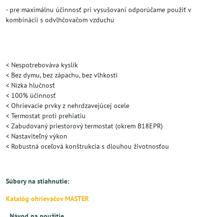
- pre maximálnu účinnosť pri vysušovaní odporúčame použiť v
kombinácii s odvlhčovačom vzduchu
< Nespotrebováva kyslík
< Bez dymu, bez zápachu, bez vlhkosti
< Nízka hlučnosť
< 100% účinnosť
< Ohrievacie prvky z nehrdzavejúcej ocele
< Termostat proti prehiatiu
< Zabudovaný priestorový termostat (okrem B18EPR)
< Nastaviteľný výkon
< Robustná oceľová konštrukcia s dlouhou životnosťou
Súbory na stiahnutie:
Katalóg ohrievačov MASTER
Návod na použitie