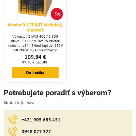
5%
Master B 2 EPB/IT elektrický
ohrievač
Výkon:1 / 2 kW3 400 / 6 800
Btu/h860 / 1720 Kcal/h Prietok
vzduchu: 184m3/hodNapätie: 230V
50HzPrúd: 8,7AIPX4Rozmery:
240x220x350 mmHmotnosť: 3,7
109,84 €
kgPoloha
89,30 €
bez DPH
vypínača:&nbsp;OFFventilátor1,0
kW2,0 kWRegulácia termostatom:
Do košíka
štandardneRozsah termostatu: 5 -
35 C
Potrebujete poradiť s výberom?
Kontaktujte nás:
+421 905 685 451
0948 077 327