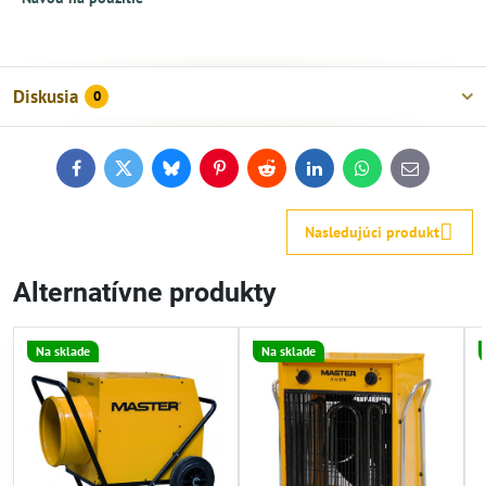
Diskusia
0
Facebook
Twitter
Bluesky
Pinterest
Reddit
LinkedIn
WhatsApp
E-
mail
Nasledujúci produkt
Alternatívne produkty
Na sklade
Na sklade