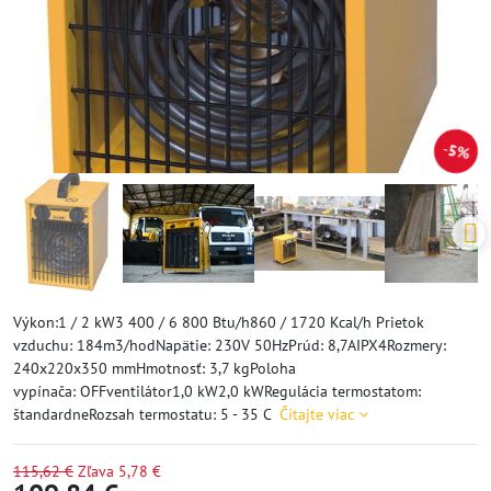
5%
Výkon:1 / 2 kW3 400 / 6 800 Btu/h860 / 1720 Kcal/h Prietok
vzduchu: 184m3/hodNapätie: 230V 50HzPrúd: 8,7AIPX4Rozmery:
240x220x350 mmHmotnosť: 3,7 kgPoloha
vypínača: OFFventilátor1,0 kW2,0 kWRegulácia termostatom:
štandardneRozsah termostatu: 5 - 35 C
Čítajte viac
115,62 €
Zľava
5,78 €