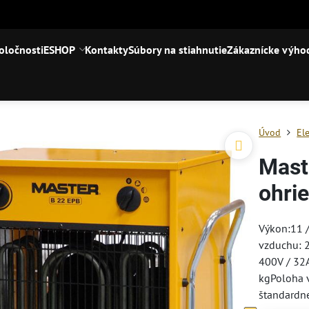
oločnosti
ESHOP
Kontakty
Súbory na stiahnutie
Zákaznícke výho
Úvod
El
Mast
ohri
Výkon:11 /
vzduchu: 
400V / 32
kgPoloha 
štandardn