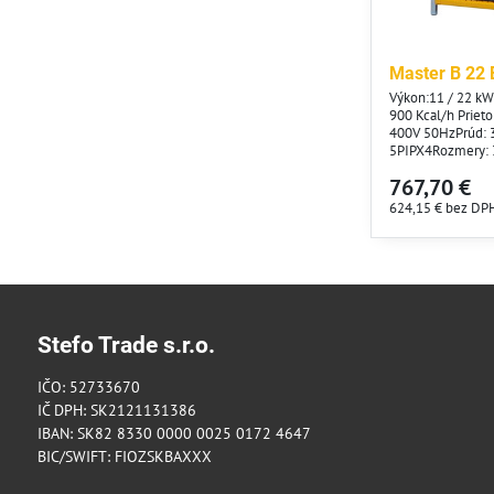
Master B 22 
Výkon:11 / 22 kW
900 Kcal/h Priet
400V 50HzPrúd: 3
5PIPX4Rozmery:
kgPoloha vypína
767,70 €
kWRegulácia ter
termostatu: 5 - 3
624,15 €
bez DP
Stefo Trade s.r.o.
IČO: 52733670
IČ DPH: SK2121131386
IBAN: SK82 8330 0000 0025 0172 4647
BIC/SWIFT: FIOZSKBAXXX