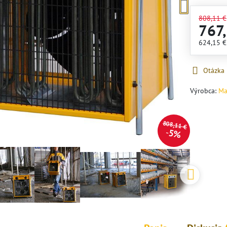
808,11 €
767
624,15 
Otázka
Výrobca:
Ma
808,11 €
5%