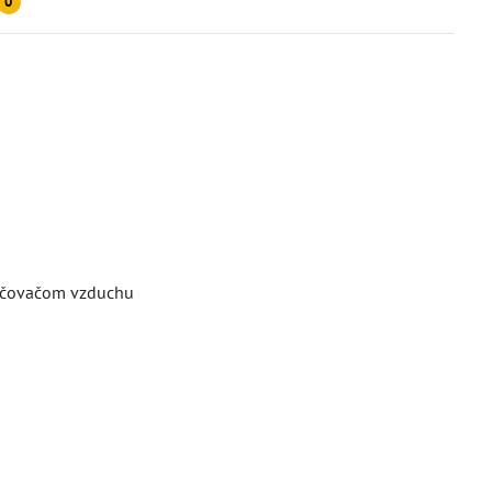
0
lhčovačom vzduchu