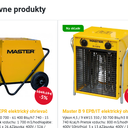
ívne produkty
Na sklade
1049,19 €
5%
EPR elektrický ohrievač
Master B 9 EPB/IT elektrický oh
0 700 - 61 400 Btu/h7 740 - 15
Výkon:4,5 / 9 kW15 350 / 30 700 Btu/h3 8
ok vzduchu: 1 700 m3/hodNapätie:
740 Kcal/h Prietok vzduchu: 800 m3/hodN
 x 26 AZásuvka: 400V / 32A /
400V 50HzPrúd: 3 x 13 AZásuvka: 400V / 