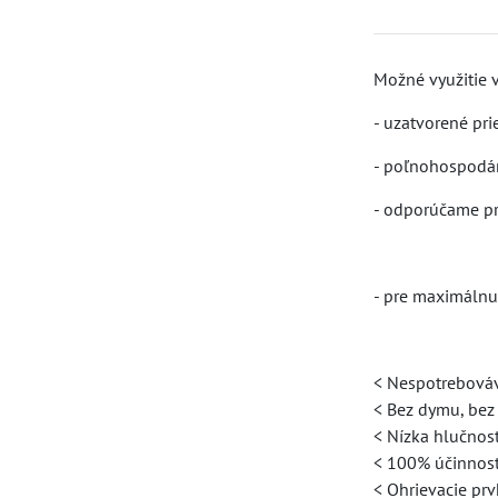
Možné využitie 
- uzatvorené pri
- poľnohospodárs
- odporúčame pre
- pre maximálnu
< Nespotrebováv
< Bez dymu, bez
< Nízka hlučnos
< 100% účinnos
< Ohrievacie prv