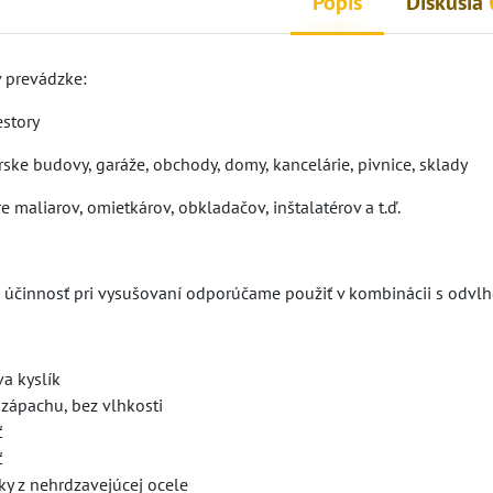
Popis
Diskusia
v prevádzke:
estory
ke budovy, garáže, obchody, domy, kancelárie, pivnice, sklady
 maliarov, omietkárov, obkladačov, inštalatérov a t.ď.
 účinnosť pri vysušovaní odporúčame použiť v kombinácii s odv
a kyslík
 zápachu, bez vlhkosti
ť
ť
ky z nehrdzavejúcej ocele