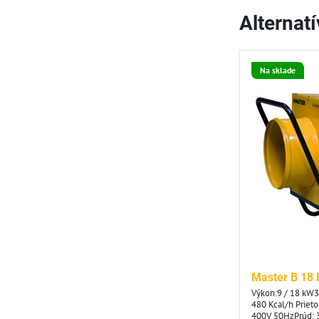
Alternat
Na sklade
Master B 18 
Výkon:9 / 18 kW3
480 Kcal/h Priet
400V 50HzPrúd: 3