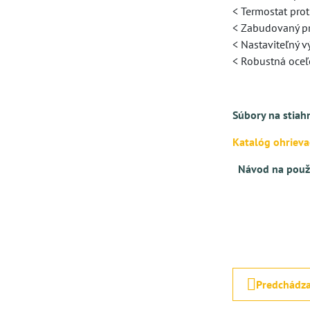
< Termostat prot
< Zabudovaný pr
< Nastaviteľný 
< Robustná oceľ
Súbory na stiah
Katalóg ohriev
Návod na použi
Predchádza