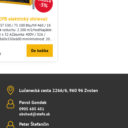
808,11 €
5%
EPB elektrický ohrievač
37 530 / 75 100 Btu/h9 460 / 18
ok vzduchu: 2 200 m3/hodNapätie:
 x 32 AZásuvka: 400V / 32A /
 360x550x600 mmHmotnosť: 20
ča:&nbsp;OFFventilátor11 kW22
mostatom: štandardneRozsah
Do košíka
5 C
H
Lučenecká cesta 2266/6, 960 96 Zvolen
Pavol Gondek
0905 685 451
obchod@stefo.sk
Peter Štefančin