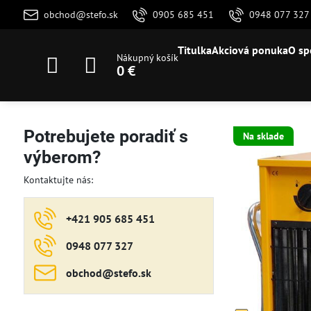
obchod@stefo.sk
0905 685 451
0948 077 327
Titulka
Akciová ponuka
O sp
Nákupný košík
0 €
Potrebujete poradiť s
Na sklade
výberom?
Kontaktujte nás:
+421 905 685 451
0948 077 327
obchod​@stefo​.sk