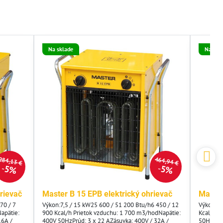
Na sklade
Na skl
284,13 €
464,94 €
5%
5%
rievač
Master B 15 EPB elektrický ohrievač
Master
70 / 7
Výkon:7,5 / 15 kW25 600 / 51 200 Btu/h6 450 / 12
Výkon:1 
apätie:
900 Kcal/h Prietok vzduchu: 1 700 m3/hodNapätie:
Kcal/h P
16A /
400V 50HzPrúd: 3 x 22 AZásuvka: 400V / 32A /
50HzPrú