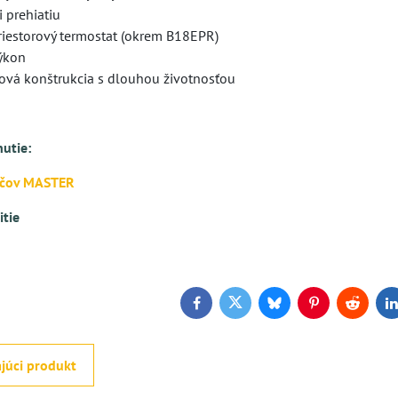
i prehiatiu
iestorový termostat (okrem B18EPR)
výkon
ová konštrukcia s dlouhou životnosťou
nutie:
ačov MASTER
tie
Facebook
Twitter
Bluesky
Pinterest
Reddit
L
júci produkt