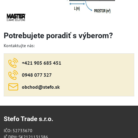
Potrebujete poradiť s výberom?
Kontaktujte nás:
+421 905 685 451
0948 077 327
obchod​@stefo​.sk
Stefo Trade s.r.o.
IČO: 52733670
IČ DPH: SK2121131386