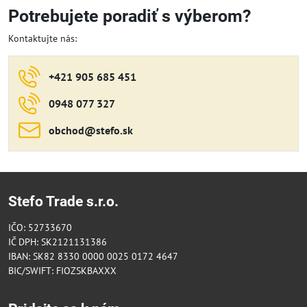
Potrebujete poradiť s výberom?
Kontaktujte nás:
+421 905 685 451
0948 077 327
obchod​@stefo​.sk
Stefo Trade s.r.o.
IČO: 52733670
IČ DPH: SK2121131386
IBAN: SK82 8330 0000 0025 0172 4647
BIC/SWIFT: FIOZSKBAXXX