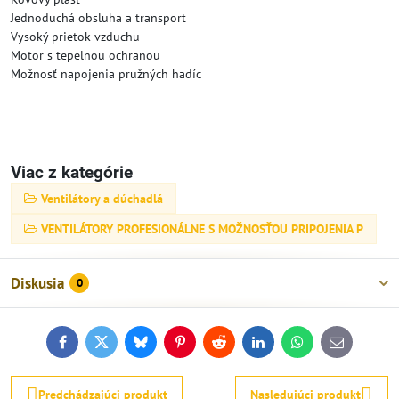
Jednoduchá obsluha a transport
Vysoký prietok vzduchu
Motor s tepelnou ochranou
Možnosť napojenia pružných hadíc
Viac z kategórie
Ventilátory a dúchadlá
VENTILÁTORY PROFESIONÁLNE S MOŽNOSŤOU PRIPOJENIA P
Diskusia
0
Facebook
Twitter
Bluesky
Pinterest
Reddit
LinkedIn
WhatsApp
E-
mail
Predchádzajúci produkt
Nasledujúci produkt