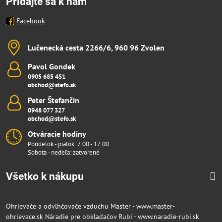
Pridajte sa k nám
Facebook
Lučenecká cesta 2266/6, 960 96 Zvolen
Pavol Gondek
0905 685 451
obchod@stefo.sk
Peter Štefančin
0948 077 327
obchod@stefo.sk
Otváracie hodiny
Pondelok - piatok: 7:00 - 17:00
Sobota - nedeľa: zatvorené
Všetko k nákupu
Ohrievače a odvlhčovače vzduchu Master - www.master-
ohrievace.sk
Náradie pre obkladačov Rubi - www.naradie-rubi.sk