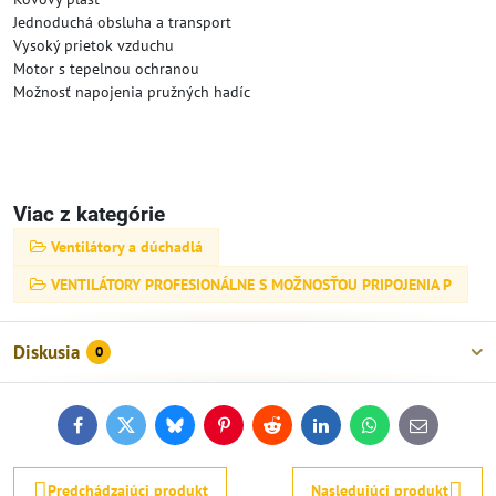
Jednoduchá obsluha a transport
Vysoký prietok vzduchu
Motor s tepelnou ochranou
Možnosť napojenia pružných hadíc
Viac z kategórie
Ventilátory a dúchadlá
VENTILÁTORY PROFESIONÁLNE S MOŽNOSŤOU PRIPOJENIA P
Diskusia
0
Facebook
Twitter
Bluesky
Pinterest
Reddit
LinkedIn
WhatsApp
E-
mail
Predchádzajúci produkt
Nasledujúci produkt