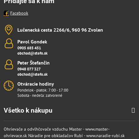
Pridajte sa k nám
Facebook
Lučenecká cesta 2266/6, 960 96 Zvolen
Pavol Gondek
0905 685 451
obchod@stefo.sk
Peter Štefančin
0948 077 327
obchod@stefo.sk
Otváracie hodiny
Pondelok - piatok: 7:00 - 17:00
Sobota - nedeľa: zatvorené
Všetko k nákupu
Ohrievače a odvlhčovače vzduchu Master - www.master-
ohrievace.sk
Náradie pre obkladačov Rubi - www.naradie-rubi.sk