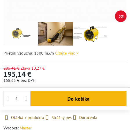
5%
Prietok vzduchu: 1500 m3/h
Čítajte viac
205,41 €
Zľava
10,27 €
195,14 €
158,65 €
bez DPH
Do košíka
Otázka k produktu
Strážny pes
Doručenia
Výrobca:
Master