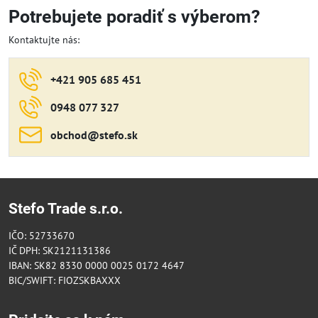
Potrebujete poradiť s výberom?
Kontaktujte nás:
+421 905 685 451
0948 077 327
obchod​@stefo​.sk
Stefo Trade s.r.o.
IČO: 52733670
IČ DPH: SK2121131386
IBAN: SK82 8330 0000 0025 0172 4647
BIC/SWIFT: FIOZSKBAXXX