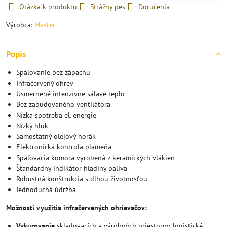
Otázka k produktu
Strážny pes
Doručenia
Výrobca:
Master
Popis
Spaľovanie bez zápachu
Infračervený ohrev
Usmernené intenzívne sálavé teplo
Bez zabudovaného ventilátora
Nízka spotreba el. energie
Nízky hluk
Samostatný olejový horák
Elektronická kontrola plameňa
Spaľovacia komora vyrobená z keramických vlákien
Štandardný indikátor hladiny paliva
Robustná konštrukcia s dlhou životnosťou
Jednoduchá údržba
Možnosti využitia infračervených ohrievačov:
Vykurovanie
skladovacích a výrobných priestorov, logistické