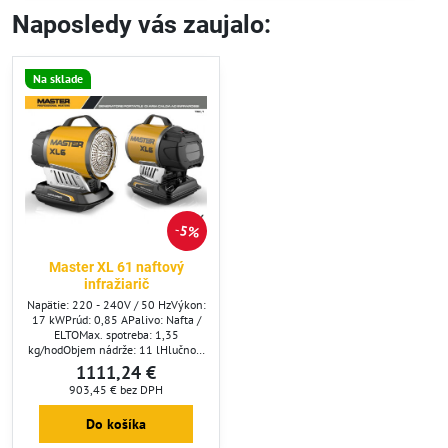
Naposledy vás zaujalo:
Na sklade
5%
Master XL 61 naftový
infražiarič
Napätie: 220 - 240V / 50 HzVýkon:
17 kWPrúd: 0,85 APalivo: Nafta /
ELTOMax. spotreba: 1,35
kg/hodObjem nádrže: 11 lHlučnosť
v 7m: 68 dBRozmery: 60x38x58
1111,24 €
cmHmotnosť: 18 kg
903,45 €
bez DPH
Do košíka