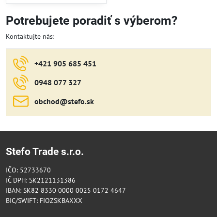
Potrebujete poradiť s výberom?
Kontaktujte nás:
+421 905 685 451
0948 077 327
obchod​@stefo​.sk
Stefo Trade s.r.o.
IČO: 52733670
IČ DPH: SK2121131386
IBAN: SK82 8330 0000 0025 0172 4647
BIC/SWIFT: FIOZSKBAXXX