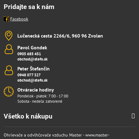
Pridajte sa k nám
Facebook
Lučenecká cesta 2266/6, 960 96 Zvolen
Pavol Gondek
0905 685 451
obchod@stefo.sk
Peter Štefančin
0948 077 327
obchod@stefo.sk
Otváracie hodiny
Pondelok - piatok: 7:00 - 17:00
Sobota - nedeľa: zatvorené
Všetko k nákupu
Ohrievače a odvlhčovače vzduchu Master - www.master-