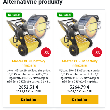
Alternatívne produkty
Na sklade
Na sklade
5%
5%
Master XL 91 naftový
Master XL 9SR naftový
infražiarič
infražiarič
Výkon:43 kW29 kWSpotreba prúdu:
Výkon: 29/43 kWSpotreba prúdu:
0,7 ASpotreba paliva: 4,03 / 2,7
0,7 ASpotreba paliva: 2,3 - 3,2
kg/hPalivo: ELTO / NaftaObjem
kg/hPalivo: ELTO / NaftaObjem
nádrže: 60 lZásoba paliva: 21 / 14
nádrže: 60 lSieťové napätie:
hodínSieťové napätie: 230/50
230/50 V/HzMožnosť termostatu:
2852,31 €
3264,79 €
V/HzMožnosť termostatu:
VoliteľnéČistá hmotnosť:
2318,95 €
bez DPH
2654,30 €
bez DPH
VoliteľnéČistá hmotnosť: 69
62Rozmery: 120 x 76 x 113 cm
kgRozmery: 710 x 970 x 990 cm
Do košíka
Do košíka