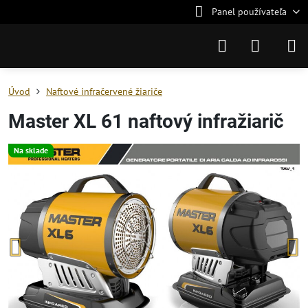
Panel používateľa
Úvod
Naftové infračervené žiariče
Master XL 61 naftový infražiarič
Na sklade