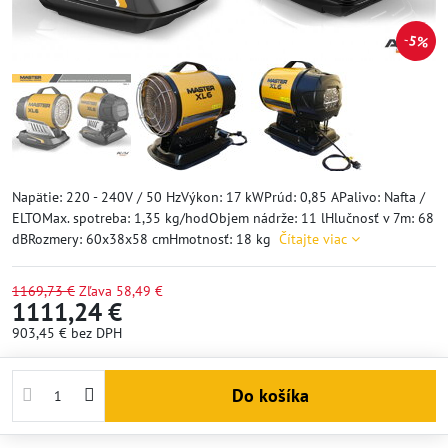
5%
Napätie: 220 - 240V / 50 HzVýkon: 17 kWPrúd: 0,85 APalivo: Nafta /
ELTOMax. spotreba: 1,35 kg/hodObjem nádrže: 11 lHlučnosť v 7m: 68
dBRozmery: 60x38x58 cmHmotnosť: 18 kg
Čítajte viac
1169,73 €
Zľava
58,49 €
1111,24 €
903,45 €
bez DPH
Do košíka