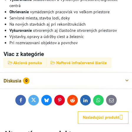
centrá
Ohrievanie
vymädzených pracovísk vo veľkom priestore
Servisné miesta, stavba lodí, doky
Na nových stavbách aj pri rekonštrukciách
Vykurovanie
otvorených aj čiastočne otvorených priestorov
Výstavby, opravy a údržby ciest a železníc
Pri rozmrazovaní objektov a povrchov
Viac z kategórie
Akciová ponuka
Naftové infračervené žiariče
Diskusia
0
Facebook
Twitter
Bluesky
Pinterest
Reddit
LinkedIn
WhatsApp
E-
mail
Nasledujúci produkt