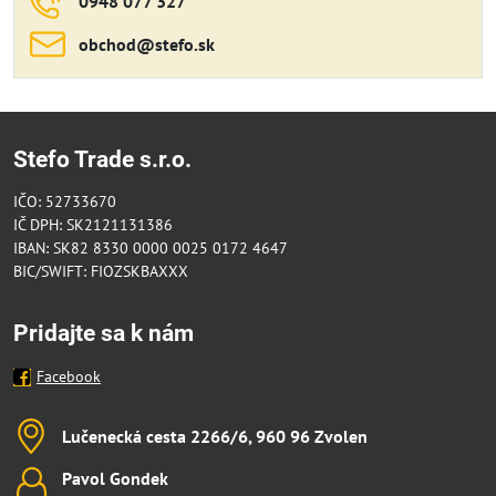
0948 077 327
obchod​@stefo​.sk
Stefo Trade s.r.o.
IČO: 52733670
IČ DPH: SK2121131386
IBAN: SK82 8330 0000 0025 0172 4647
BIC/SWIFT: FIOZSKBAXXX
Pridajte sa k nám
Facebook
Lučenecká cesta 2266/6, 960 96 Zvolen
Pavol Gondek