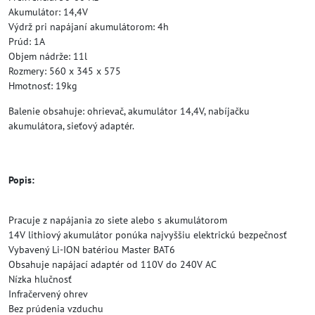
Akumulátor: 14,4V
Výdrž pri napájaní akumulátorom: 4h
Prúd: 1A
Objem nádrže: 11l
Rozmery: 560 x 345 x 575
Hmotnosť: 19kg
Balenie obsahuje: ohrievač, akumulátor 14,4V, nabíjačku
akumulátora, sieťový adaptér.
Popis:
Pracuje z napájania zo siete alebo s akumulátorom
14V lithiový akumulátor ponúka najvyššiu elektrickú bezpečnosť
Vybavený Li-ION batériou Master BAT6
Obsahuje napájací adaptér od 110V do 240V AC
Nízka hlučnosť
Infračervený ohrev
Bez prúdenia vzduchu