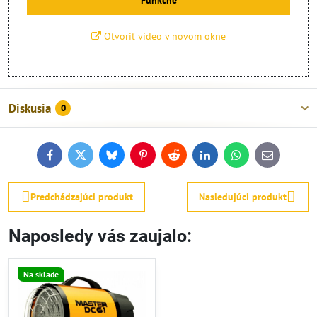
Otvoriť video v novom okne
Diskusia
0
Facebook
Twitter
Bluesky
Pinterest
Reddit
LinkedIn
WhatsApp
E-
mail
Predchádzajúci produkt
Nasledujúci produkt
Naposledy vás zaujalo:
Na sklade