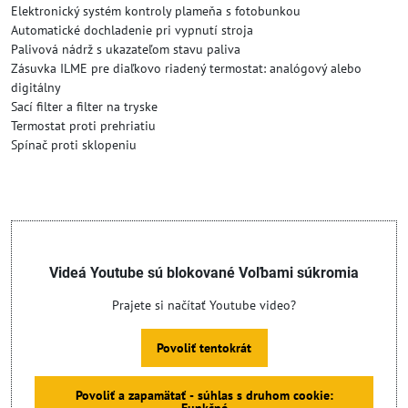
Elektronický systém kontroly plameňa s fotobunkou
Automatické dochladenie pri vypnutí stroja
Palivová nádrž s ukazateľom stavu paliva
Zásuvka ILME pre diaľkovo riadený termostat: analógový alebo
digitálny
Sací filter a filter na tryske
Termostat proti prehriatiu
Spínač proti sklopeniu
Videá Youtube sú blokované Voľbami súkromia
Prajete si načítať Youtube video?
Povoliť tentokrát
Povoliť a zapamätať - súhlas s druhom cookie:
Funkčné