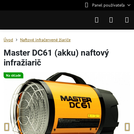
Panel používateľa
Úvod
Naftové infračervené žiariče
Master DC61 (akku) naftový
infražiarič
Na sklade