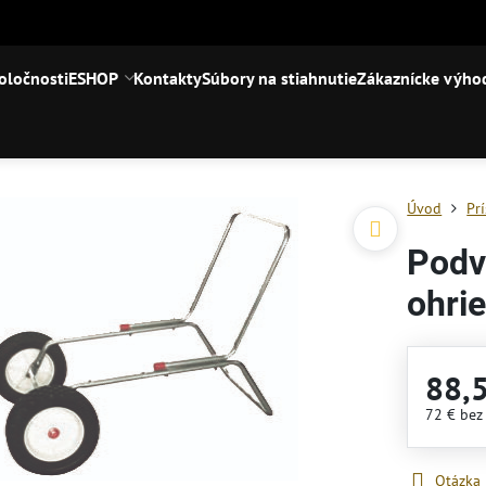
oločnosti
ESHOP
Kontakty
Súbory na stiahnutie
Zákaznícke výho
Úvod
Pr
Podv
ohri
88,
72 €
bez
Otázka