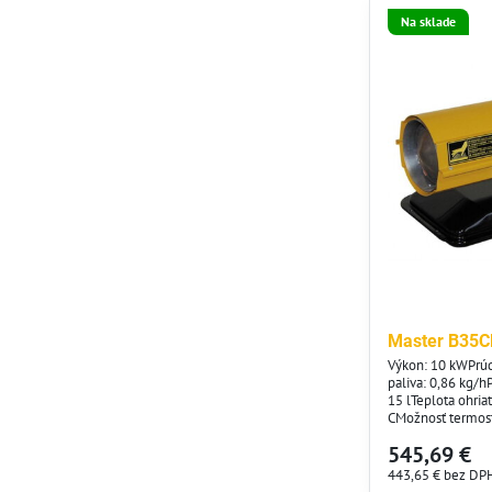
Na sklade
Master B35CE
Výkon: 10 kWPrú
paliva: 0,86 kg/h
15 lTeplota ohri
CMožnosť termost
kWSieťové napäti
545,69 €
0,8 AČistá hmotn
cm
443,65 €
bez DP