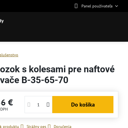
Panel používateľa
dy
íslušenstvo
ozok s kolesami pre naftové
evače B-35-65-70
56 €
Do košíka
 DPH
 k produktu
Strážny pes
Doručenia