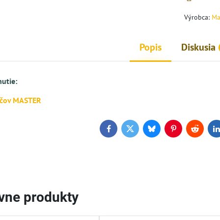
Výrobca:
Ma
Popis
Diskusia
nutie:
ačov MASTER
Facebook
Twitter
Bluesky
Pinterest
Reddit
L
ívne produkty