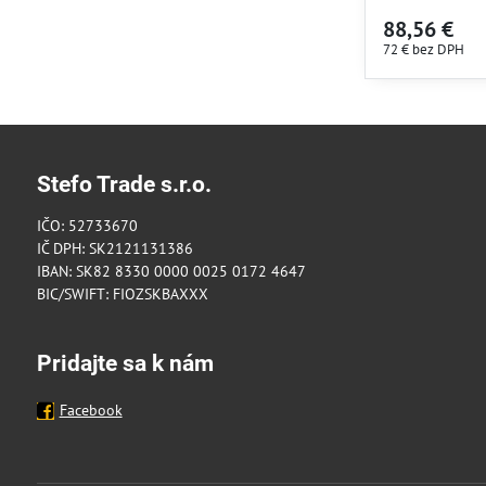
88,56 €
72 €
bez DPH
Stefo Trade s.r.o.
IČO: 52733670
IČ DPH: SK2121131386
IBAN: SK82 8330 0000 0025 0172 4647
BIC/SWIFT: FIOZSKBAXXX
Pridajte sa k nám
Facebook