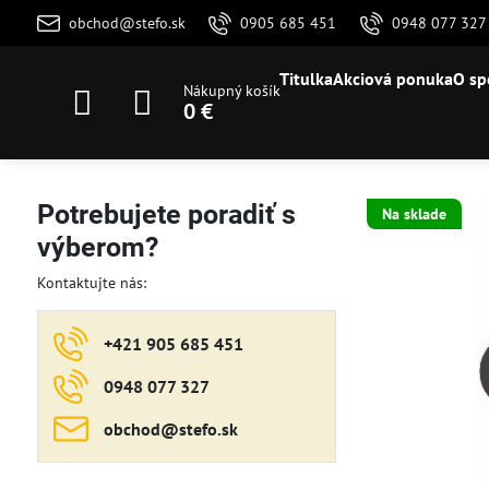
obchod@stefo.sk
0905 685 451
0948 077 327
Titulka
Akciová ponuka
O sp
Nákupný košík
0 €
Potrebujete poradiť s
Na sklade
výberom?
Kontaktujte nás:
+421 905 685 451
0948 077 327
obchod​@stefo​.sk