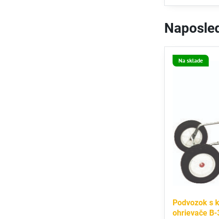
Naposled
Na sklade
Podvozok s k
ohrievače B-