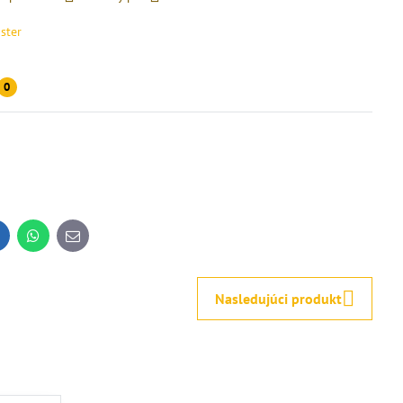
ster
0
inkedIn
WhatsApp
E-
mail
Nasledujúci produkt