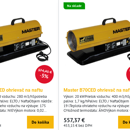
Na sklade
574,41 €
5%
D ohrievač na naftu
Master B70CED ohrievač na naf
d vzduchu: 280 m3/hSpotreba
Výkon: 20 kWPrietok vzduchu: 400 m3/hS
Palivo: ELTO / NaftaObjem nádrže:
paliva: 1,7 kg/hPalivo: ELTO / NaftaObjem
ateho vzduchu na výstupe: 175
19 lTeplota ohriateho vzduchu na výstupe
atu: NIEVýkon motora: 0,02
CMožnosť termostatu: ÁNOVýkon motora: 
e: 230/50 V/HzSpotreba prúdu:
kWSieťové napätie: 230/50 V/HzSpotreba 
557,37 €
osť: 17 kgRozmery: 81 x 35 x 45
AČistá hmotnosť: 17 kgRozmery: 81 x 35 
Do košíka
Do 
H
453,15 €
bez DPH