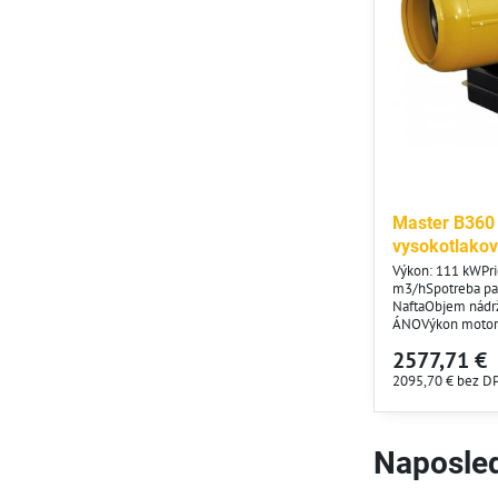
Master B360 
vysokotlako
Výkon: 111 kWPri
m3/hSpotreba pal
NaftaObjem nádrž
ÁNOVýkon motora
230/50 V/HzSpotr
2577,71 €
101 kgRozmery: 
2095,70 €
bez D
Naposled