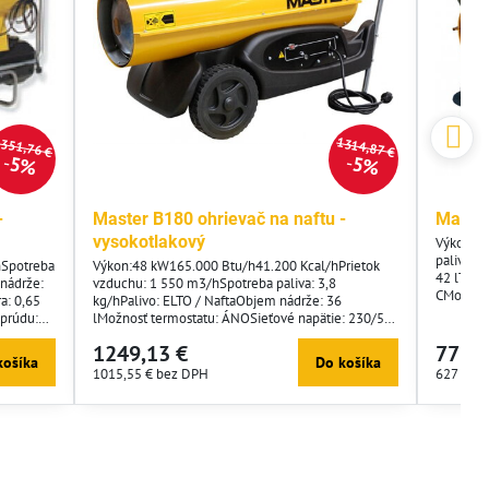
351,76 €
1314,87 €
5%
5%
-
Master B180 ohrievač na naftu -
Master
vysokotlakový
Výkon: 2
paliva: 
hSpotreba
Výkon:48 kW165.000 Btu/h41.200 Kcal/hPrietok
42 lTepl
 nádrže:
vzduchu: 1 550 m3/hSpotreba paliva: 3,8
CMožnost
a: 0,65
kg/hPalivo: ELTO / NaftaObjem nádrže: 36
kWSieťov
 prúdu:
lMožnosť termostatu: ÁNOSieťové napätie: 230/50
1,2 AČis
 x 650 x
V/HzSpotreba prúdu: 1,5 AČistá hmotnosť: 38
cm
1249,13 €
771,2
kgRozmery: 1200 x 400 x 530 mm
košíka
Do košíka
1015,55 €
bez DPH
627 €
be