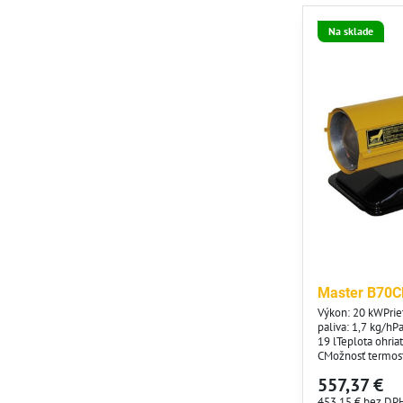
Na sklade
Master B70CE
Výkon: 20 kWPri
paliva: 1,7 kg/hP
19 lTeplota ohri
CMožnosť termos
kWSieťové napäti
557,37 €
AČistá hmotnosť:
453,15 €
bez DP