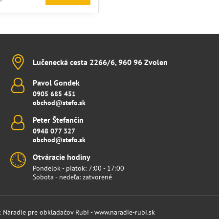
Lučenecká cesta 2266/6, 960 96 Zvolen
Pavol Gondek
0905 685 451
obchod@stefo.sk
Peter Štefančin
0948 077 327
obchod@stefo.sk
Otváracie hodiny
Pondelok - piatok: 7:00 - 17:00
Sobota - nedeľa: zatvorené
k
Náradie pre obkladačov Rubi - www.naradie-rubi.sk