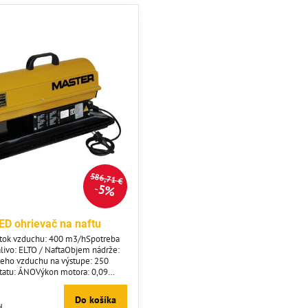
586,71 €
5%
D ohrievač na naftu
etok vzduchu: 400 m3/hSpotreba
alivo: ELTO / NaftaObjem nádrže:
ateho vzduchu na výstupe: 250
tatu: ÁNOVýkon motora: 0,09
e: 230/50 V/HzSpotreba prúdu: 1
 17 kgRozmery: 81 x 35 x 45 cm
Do košíka
H