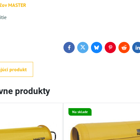
ačov MASTER
tie
Facebook
Twitter
Bluesky
Pinterest
Reddit
L
júci produkt
ívne produkty
Na sklade