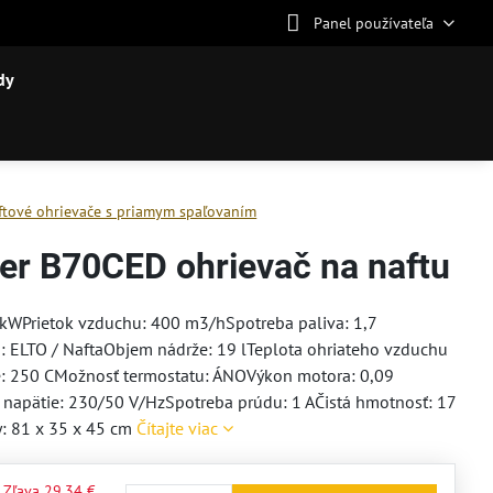
Panel používateľa
dy
ftové ohrievače s priamym spaľovaním
er B70CED ohrievač na naftu
 kWPrietok vzduchu: 400 m3/hSpotreba paliva: 1,7
: ELTO / NaftaObjem nádrže: 19 lTeplota ohriateho vzduchu
e: 250 CMožnosť termostatu: ÁNOVýkon motora: 0,09
napätie: 230/50 V/HzSpotreba prúdu: 1 AČistá hmotnosť: 17
: 81 x 35 x 45 cm
Čítajte viac
Zľava
29,34 €