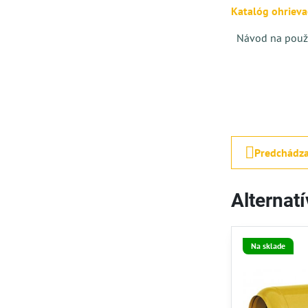
Katalóg ohriev
Návod na použi
Predchádza
Alternat
Na sklade