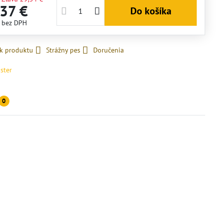
,37 €
Do košíka
€
bez DPH
 k produktu
Strážny pes
Doručenia
ster
0