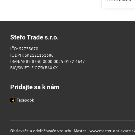
Stefo Trade s.r.o.
IČO: 52733670
IČ DPH: SK2121131386
IBAN: SK82 8330 0000 0025 0172 4647
BIC/SWIFT: FIOZSKBAXXX
Pridajte sa k nám
Facebook
Ohrievače a odvlhčovače vzduchu Master - www.master-ohrievace.s