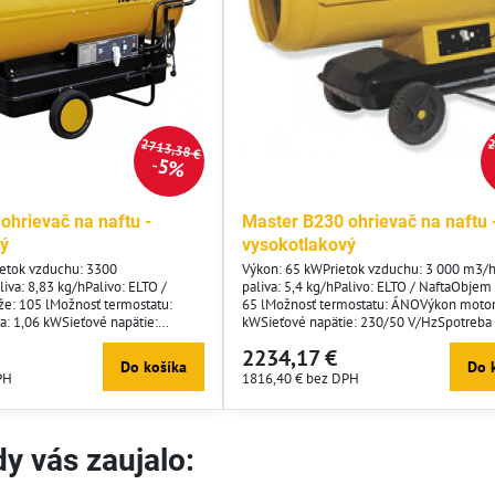
2713,38 €
2
5%
ohrievač na naftu -
Master B230 ohrievač na naftu 
vý
vysokotlakový
etok vzduchu: 3300
Výkon: 65 kWPrietok vzduchu: 3 000 m3/
iva: 8,83 kg/hPalivo: ELTO /
paliva: 5,4 kg/hPalivo: ELTO / NaftaObjem
e: 105 lMožnosť termostatu:
65 lMožnosť termostatu: ÁNOVýkon motor
: 1,06 kWSieťové napätie:
kWSieťové napätie: 230/50 V/HzSpotreba
eba prúdu: 4,6 AČistá hmotnosť:
2,3 AČistá hmotnosť: 57 kgRozmery: 1200
2234,17 €
1590 x 750 x 1170 mm
1000 mm
Do košíka
Do 
PH
1816,40 €
bez DPH
y vás zaujalo: