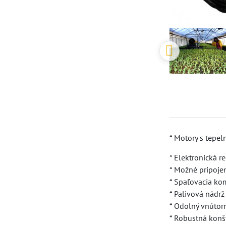
* Motory s tepe
* Elektronická 
* Možné pripoje
* Spaľovacia ko
* Palivová nádrž
* Odolný vnútor
* Robustná konš