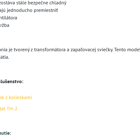
 zostáva stále bezpečne chladný
dajú jednoducho premiestniť
ntilátora
držba
ia je tvorený z transformátora a zapaľovacej sviečky. Tento mode
ätia.
lušenstvo:
k z kolieskami
tat TH-2
nutie: