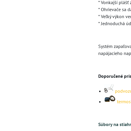
* Vonkajší plášť
* Ohrievače sa 
* Veľký výkon ve
* Jednoduchá ú
Systém zapaľovan
napájacieho nap
Doporučené prís
podvozo
termos
Súbory na stiah