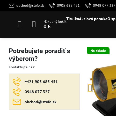
obchod@stefo.sk
0905 685 451
0948 077 327
Titulka
Akciová ponuka
O sp
Nákupný košík
0 €
Potrebujete poradiť s
Na sklade
výberom?
Kontaktujte nás:
+421 905 685 451
0948 077 327
obchod​@stefo​.sk