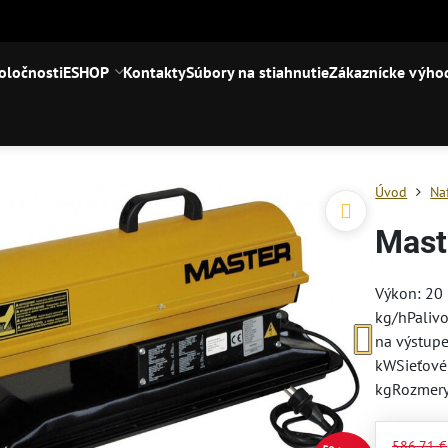
oločnosti
ESHOP
Kontakty
Súbory na stiahnutie
Zákaznícke výho
Úvod
Na
Mast
Výkon: 20
kg/hPalivo
na výstup
kWSieťové 
kgRozmery
586,71 €