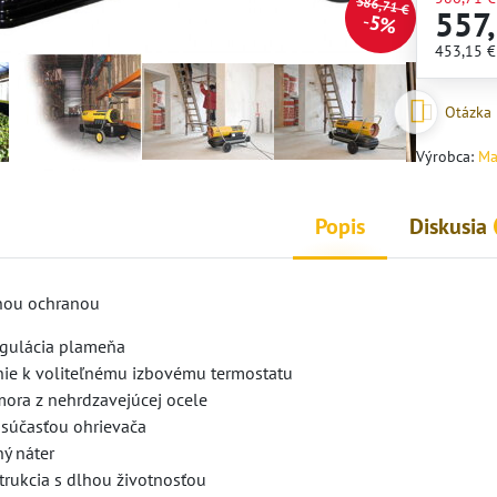
586,71 €
557
5%
453,15 
Otázka
Výrobca:
Ma
Popis
Diskusia
lnou ochranou
regulácia plameňa
nie k voliteľnému izbovému termostatu
mora z nehrdzavejúcej ocele
 súčasťou ohrievača
ný náter
trukcia s dlhou životnosťou