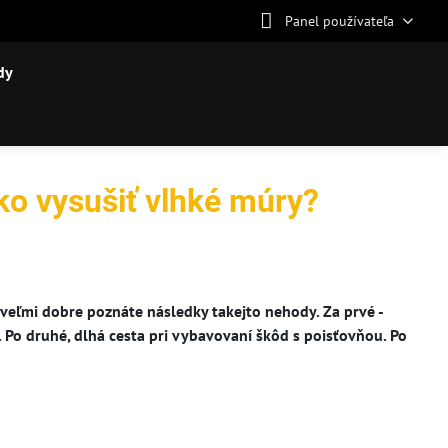
Panel používateľa
dy
ko vysušiť vlhké múry?
 veľmi dobre poznáte následky takejto nehody. Za prvé -
 Po druhé, dlhá cesta pri vybavovaní škôd s poisťovňou. Po