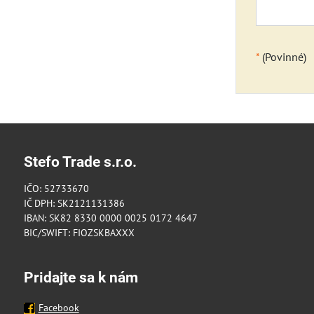
*
(Povinné)
Stefo Trade s.r.o.
IČO: 52733670
IČ DPH: SK2121131386
IBAN: SK82 8330 0000 0025 0172 4647
BIC/SWIFT: FIOZSKBAXXX
Pridajte sa k nám
Facebook