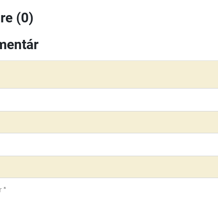
e (0)
mentár