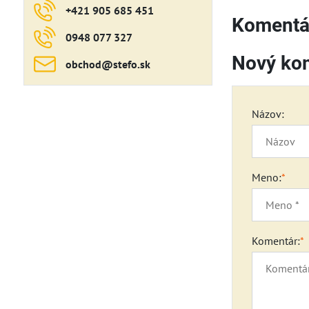
+421 905 685 451
Komentár
0948 077 327
Nový ko
obchod​@stefo​.sk
Názov:
Meno:
*
Komentár:
*