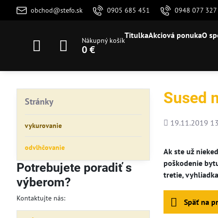
obchod@stefo.sk
0905 685 451
0948 077 327
Titulka
Akciová ponuka
O sp
Nákupný košík
0 €
Sused m
Stránky
Pridané
19.11.2019 13
vykurovanie
odvlhčovanie
Ak ste už nieke
poškodenie bytu
Potrebujete poradiť s
tretie, vyhliad
výberom?
Kontaktujte nás:
Späť na p