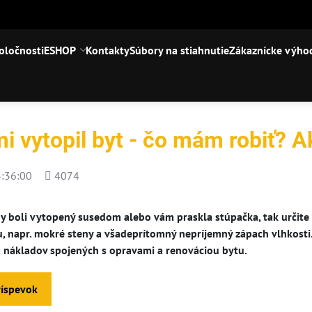
oločnosti
ESHOP
Kontakty
Súbory na stiahnutie
Zákaznícke výho
i vytopil byt - čo mám robiť? A
Počet
:36:00
4074
zobrazení
dy boli vytopený susedom alebo vám praskla stúpačka, tak určite
, napr. mokré steny a všadeprítomný nepríjemný zápach vlhkosti.
ka nákladov spojených s opravami a renováciou bytu.
ríspevok