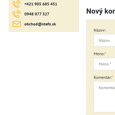
+421 905 685 451
Nový ko
0948 077 327
obchod​@stefo​.sk
Názov:
Meno:
*
Komentár:
*