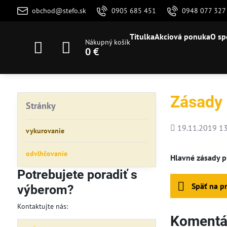
obchod@stefo.sk
0905 685 451
0948 077 327
Titulka
Akciová ponuka
O sp
Nákupný košík
0 €
Zásady 
Stránky
Pridané
19.11.2019 13
vykurovanie
odvlhčovanie
Hlavné zásady p
Potrebujete poradiť s
Späť na p
výberom?
Kontaktujte nás:
Komentár