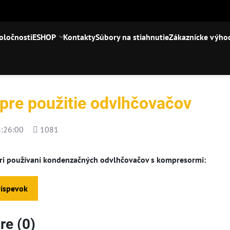
oločnosti
ESHOP
Kontakty
Súbory na stiahnutie
Zákaznícke výho
pre použitie odvlhčovačov
Počet
:26:00
1081
zobrazení
ri používaní kondenzačných odvlhčovačov s kompresormi:
ríspevok
e (0)