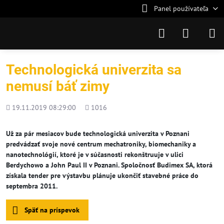
Panel používateľa
Technologická univerzita sa
nemusí báť zimy
Pridané
Počet
19.11.2019 08:29:00
1016
zobrazení
Už za pár mesiacov bude technologická univerzita v Poznani
predvádzať svoje nové centrum mechatroniky, biomechaniky a
nanotechnológií, ktoré je v súčasnosti rekonštruuje v ulici
Berdychowo a John Paul II v Poznani. Spoločnosť Budimex SA, ktorá
získala tender pre výstavbu plánuje ukončiť stavebné práce do
septembra 2011.
Späť na príspevok