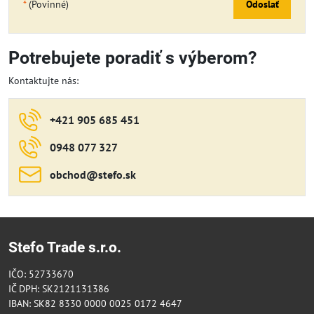
*
(Povinné)
Odoslať
Potrebujete poradiť s výberom?
Kontaktujte nás:
+421 905 685 451
0948 077 327
obchod​@stefo​.sk
Stefo Trade s.r.o.
IČO: 52733670
IČ DPH: SK2121131386
IBAN: SK82 8330 0000 0025 0172 4647