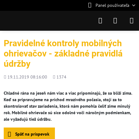
Panel používateľa
Pravidelné kontroly mobilných
ohrievačov - základné pravidlá
údržby
Pridané
Počet
19.11.2019 08:16:00
1374
zobrazení
Chladné rána na jeseň nám viac a viac pripomínajú, že sa blíži zima.
Keď sa pripravujeme na príchod mrazivého počasia, stojí za to
skontrolovať stav zariadenia, ktorá nám pomohla čeliť zime minulý
rok. Mobilné ohrievače sú síce odolné voči náročným podmienkam,
ale vyžadujú tiež údržbu.
Späť na príspevok