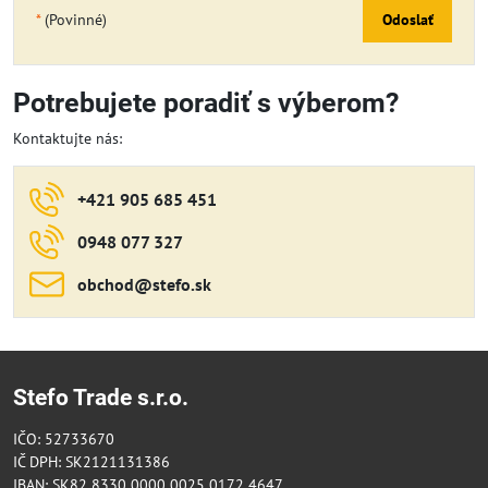
*
(Povinné)
Odoslať
Potrebujete poradiť s výberom?
Kontaktujte nás:
+421 905 685 451
0948 077 327
obchod​@stefo​.sk
Stefo Trade s.r.o.
IČO: 52733670
IČ DPH: SK2121131386
IBAN: SK82 8330 0000 0025 0172 4647