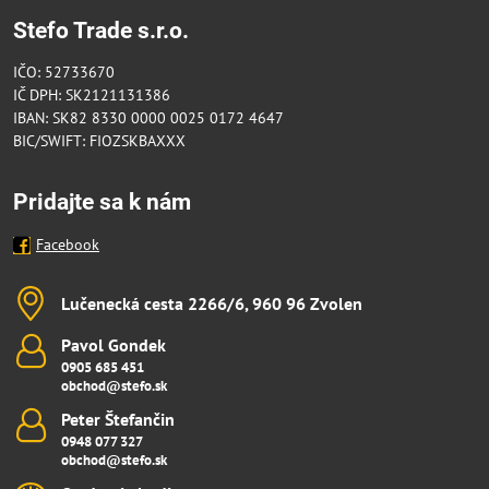
Stefo Trade s.r.o.
IČO: 52733670
IČ DPH: SK2121131386
IBAN: SK82 8330 0000 0025 0172 4647
BIC/SWIFT: FIOZSKBAXXX
Pridajte sa k nám
Facebook
Lučenecká cesta 2266/6, 960 96 Zvolen
Pavol Gondek
0905 685 451
obchod@stefo.sk
Peter Štefančin
0948 077 327
obchod@stefo.sk