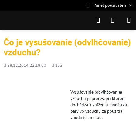
Panel používateľa
Čo je vysušovanie (odvlhčovanie)
vzduchu?
Pridané
Počet
28.12.2014 22:18:00
132
zobrazení
Vysušovanie (odvlhčovanie)
vzduchu je proces, pri ktorom
dochádza k zníženiu množstva
pary vo vzduchu za použitia
vhodných metód.