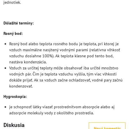
jednotiek.
Dôležité termíny:
Rosný bod:
Rosný bod alebo teplota rosného bodu je teplota, pri ktorej je
vzduch maximálne nasýtený vodnými parami (relatívna vlhkosť
vzduchu dosiahne 100%). Ak teplota klesne pod tento bod,
nastáva kondenzácia.
Vzduch za určitej teploty môže obsahovať iba určité množstvo
vodných pár. Čím je teplota vzduchu vyššia, tým viac vlhkosti
dokáže prijať. Ak sa vzduch začne ochladzovať, vodné pary začnú
kondenzovať.
Hygroskopia:
je schopnosť látky viazať prostrednítvom absorpcie alebo aj
adsorpcie molekuly vody z okolitého prostredia.
Diskusia
Nový komentár