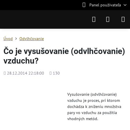
Panel používateľa
Úvod
Odvlhčovanie
Čo je vysušovanie (odvlhčovanie)
vzduchu?
Pridané
Počet
28.12.2014 22:18:00
130
zobrazení
Vysušovanie (odvlhčovanie)
vzduchu je proces, pri ktorom
dochádza k zníženiu množstva
pary vo vzduchu za použitia
vhodných metód.