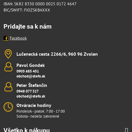
IBAN: SK82 8330 0000 0025 0172 4647
BIC/SWIFT: FIOZSKBAXXX
Pridajte sa k nám
Facebook
Lučenecká cesta 2266/6, 960 96 Zvolen
Pavol Gondek
0905 685 451
obchod@stefo.sk
Peter Štefančin
0948 077 327
obchod@stefo.sk
Otváracie hodiny
Pondelok - piatok: 7:00 - 17:00
Sobota - nedeľa: zatvorené
Všetko k nákupu