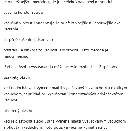
je najbežnejšou metódou, ale je neefektívna a neekonomická
sušenie kondenzáciou
vzdušná vlhkosť kondenzuje. Je to efektívnejšie a úspornejšie ako
vetranie
sorpčné sušenie (adsorpcia)
odstraňuje vlhkosť zo vzduchu adsorpciou. Táto metóda je
najúčinnejšia.
Podľa spôsobu vysušovania môžeme ešte rozdeliť na 2 spôsoby:
uzavretý okruh
keď nedochádza k výmene mädzi vysušovaným vzduchom a okolitým
vzduchom, napríklad pri vysušovaní kondenzačných odvlhčovačom
vzduchu
otvorený okruh:
keď je čiastočná alebo úplná výmena mädzi vysušovaným vzduchom
a okolitým vzduchom. Toto používa väčšina klimatizačných