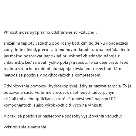
Vlhkosť môže byť priamo odstránené zo vzduchu :
znížením teploty vzduchu pod rosný bod, čím dôjde ku kondenzácii
vody. To je dôvod, prečo sa tomu hovorí kondenzačná metóda. Tento
jav možno pozorovať napríklad pri vybratí chladného nápoja z
chladničky, keď sa obal rýchlo pokrýva rosou. To sa deje preto, lebo
teplota vzduchu okolo obalu nápoja klesla pod rosný bod. Táto
metóda sa používa v odvlhčovačoch s kompresorom.
Odvlhčovanie pomocou hydroskopickej látky sa nazýva sorpcia. To je
používané často vo forme vrecúšok naplnených adsorpčnými
krištálikmi alebo guličkami, ktoré sú umiestnené napr. pri PC
komponentoch, alebo výrobkoch citlivých na vlhkosť.
V praxi sa používajú následovné spôsoby vysušovania vzduchu:
vykurovanie a vetranie