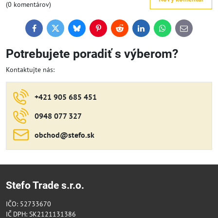
(0 komentárov)
Facebook
Twitter
Bluesky
Pinterest
Reddit
LinkedIn
WhatsApp
E-
mail
Potrebujete poradiť s výberom?
Kontaktujte nás:
+421 905 685 451
0948 077 327
obchod​@stefo​.sk
Stefo Trade s.r.o.
IČO: 52733670
IČ DPH: SK2121131386