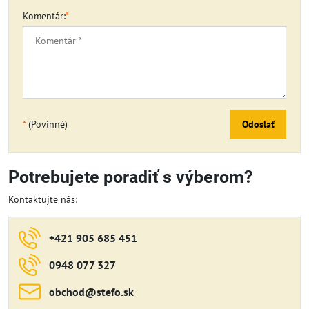
Komentár:
*
*
(Povinné)
Odoslať
Potrebujete poradiť s výberom?
Kontaktujte nás:
+421 905 685 451
0948 077 327
obchod​@stefo​.sk