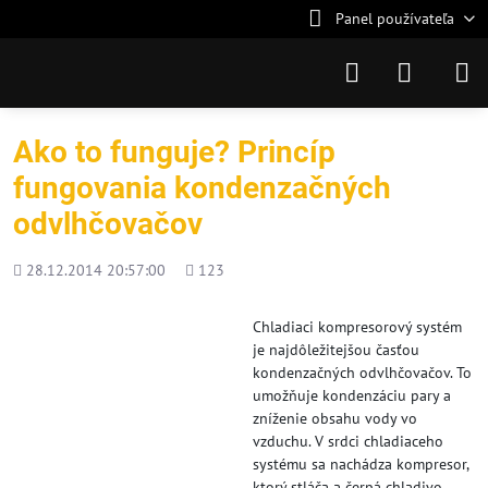
Panel používateľa
Ako to funguje? Princíp
fungovania kondenzačných
odvlhčovačov
Pridané
Počet
28.12.2014 20:57:00
123
zobrazení
Chladiaci kompresorový systém
je najdôležitejšou časťou
kondenzačných odvlhčovačov. To
umožňuje kondenzáciu pary a
zníženie obsahu vody vo
vzduchu. V srdci chladiaceho
systému sa nachádza kompresor,
ktorý stláča a čerpá chladivo,