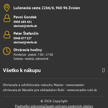
Lučenecká cesta 2266/6, 960 96 Zvolen
Pavol Gondek
0905 685 451
obchod@stefo.sk
Peter Štefančin
0948 077 327
obchod@stefo.sk
Otváracie hodiny
Pondelok - piatok: 7:00 - 17:00
Sobota - nedeľa: zatvorené
Všetko k nákupu
Ohrievače a odvlhčovače vzduchu Master - www.master-
ohrievace.sk
Náradie pre obkladačov Rubi - www.naradie-rubi.sk
©
2026
Copyright
Predvoľby súkromia
Zásady ochrany osobných údajov