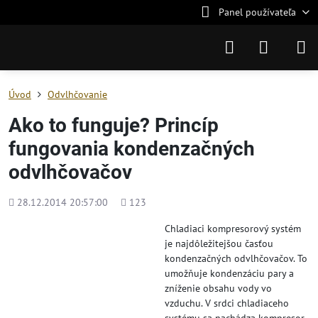
Panel používateľa
Úvod
Odvlhčovanie
Ako to funguje? Princíp
fungovania kondenzačných
odvlhčovačov
Pridané
Počet
28.12.2014 20:57:00
123
zobrazení
Chladiaci kompresorový systém
je najdôležitejšou časťou
kondenzačných odvlhčovačov. To
umožňuje kondenzáciu pary a
zníženie obsahu vody vo
vzduchu. V srdci chladiaceho