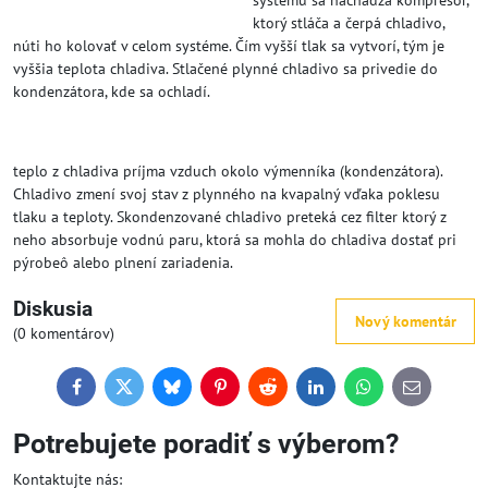
systému sa nachádza kompresor,
ktorý stláča a čerpá chladivo,
núti ho kolovať v celom systéme. Čím vyšší tlak sa vytvorí, tým je
vyššia teplota chladiva. Stlačené plynné chladivo sa privedie do
kondenzátora, kde sa ochladí.
teplo z chladiva príjma vzduch okolo výmenníka (kondenzátora).
Chladivo zmení svoj stav z plynného na kvapalný vďaka poklesu
tlaku a teploty. Skondenzované chladivo preteká cez filter ktorý z
neho absorbuje vodnú paru, ktorá sa mohla do chladiva dostať pri
pýrobeô alebo plnení zariadenia.
Diskusia
Nový komentár
(0 komentárov)
Facebook
Twitter
Bluesky
Pinterest
Reddit
LinkedIn
WhatsApp
E-
mail
Potrebujete poradiť s výberom?
Kontaktujte nás: