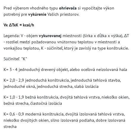
Pred výberom vhodného typu
ohrievača
si vypočítajte výkon
potrebný pre
vykúrenie
Vašich priestorov.
Vx ΔTxK = kcal/h
Legenda: V - objem
vykurovanej
miestnosti (šírka x dĺžka x výška), ΔT
- rozdiel medzi požadovanou vnútornou teplotou v miestnosti a
vonkajšou teplotou, K - súčiniteľ, ktorý je zavislý na type konštrukcie.
Súčiniteľ "K"
K= 3 - 4 jednoduchý drevený objekt, alebo oceľová neizolovaná hala
K= 2,0 - 2,9 jednoduchá konštrukcia, jednoduchá tehlová stavba,
jednoduché okná, jednoduchá strecha, slabá izolácia
K= 1,0 - 1,9 bežná konštrukcia, dvojitá tehlová vrstva, niekoľko okien,
bežná strecha, čiastočná izolácia
K= 0,6 - 0,9 moderná konštrukcia, dvojitá izolovaná tehlová vrstva,
niekoľko dvojitých okien, silno izolovaná podlaha, dobre izolovaná
strecha