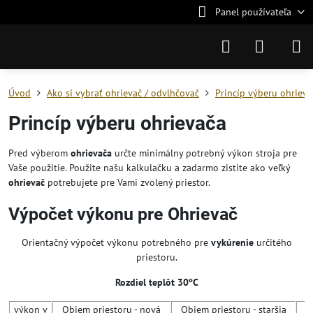
Panel používateľa
Úvod
Ako si vybrať ohrievač / odvlhčovač
Princíp výberu ohrieva
Princíp výberu ohrievača
Pred výberom
ohrievača
určte minimálny potrebný výkon stroja pre
Vaše použitie. Použite našu kalkulačku a zadarmo zistite ako veľký
ohrievač
potrebujete pre Vami zvolený priestor.
Výpočet výkonu pre Ohrievač
Orientačný výpočet výkonu potrebného pre
vykúrenie
určitého
priestoru.
Rozdiel teplôt 30ºC
výkon v
Objem priestoru - nová
Objem priestoru - staršia
S