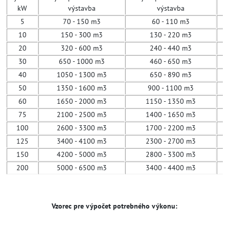
kW
výstavba
výstavba
5
70 - 150 m3
60 - 110 m3
10
150 - 300 m3
130 - 220 m3
20
320 - 600 m3
240 - 440 m3
30
650 - 1000 m3
460 - 650 m3
40
1050 - 1300 m3
650 - 890 m3
50
1350 - 1600 m3
900 - 1100 m3
60
1650 - 2000 m3
1150 - 1350 m3
75
2100 - 2500 m3
1400 - 1650 m3
100
2600 - 3300 m3
1700 - 2200 m3
125
3400 - 4100 m3
2300 - 2700 m3
150
4200 - 5000 m3
2800 - 3300 m3
200
5000 - 6500 m3
3400 - 4400 m3
Vzorec pre výpočet potrebného výkonu: