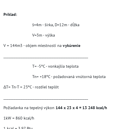
Príklad:
š=4m - šírka, D=12m - dĺžka
V=3m - výška
V = 144m3 - objem miestnosti na
vykúrenie
_________________________________________________
T= -5ºC - vonkajšia teplota
Tn= +18ºC - požadovaná vnútorná teplota
ΔT= Tn-T = 23ºC - rozdiel teplôt
_________________________________________________
Požiadavka na tepelný výkon
144 x 23 x 4 = 13 248 kcal/h
1kW = 860 kcal/h
1 kcal = 3,97 Btu