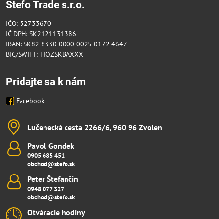
Stefo Trade s.r.o.
IČO: 52733670
IČ DPH: SK2121131386
IBAN: SK82 8330 0000 0025 0172 4647
BIC/SWIFT: FIOZSKBAXXX
Pridajte sa k nám
Facebook
Lučenecká cesta 2266/6, 960 96 Zvolen
Pavol Gondek
0905 685 451
obchod@stefo.sk
Peter Štefančin
0948 077 327
obchod@stefo.sk
Otváracie hodiny