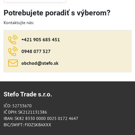
Potrebujete poradiť s výberom?
Kontaktujte nás:
+421 905 685 451
0948 077 327
obchod​@stefo​.sk
Stefo Trade s.r.o.
IČO: 52733670
IČ DPH: SK2121131386
IBAN: SK82 8330 0000 0025 0172 4647
BIC/SWIFT: FIOZSKBAXXX