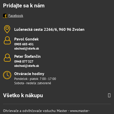
Pridajte sa k nám
Facebook
Lučenecká cesta 2266/6, 960 96 Zvolen
Pavol Gondek
0905 685 451
obchod@stefo.sk
Peter Štefančin
0948 077 327
obchod@stefo.sk
Otváracie hodiny
Pondelok - piatok: 7:00 - 17:00
Sobota - nedeľa: zatvorené
Všetko k nákupu
Ohrievače a odvlhčovače vzduchu Master - www.master-