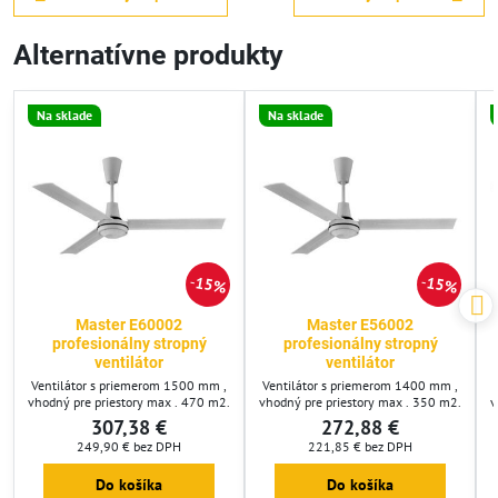
Alternatívne produkty
Na sklade
Na sklade
15%
15%
Master E60002
Master E56002
profesionálny stropný
profesionálny stropný
ventilátor
ventilátor
Ventilátor s priemerom 1500 mm ,
Ventilátor s priemerom 1400 mm ,
vhodný pre priestory max . 470 m2.
vhodný pre priestory max . 350 m2.
v
307,38 €
272,88 €
249,90 €
bez DPH
221,85 €
bez DPH
Do košíka
Do košíka