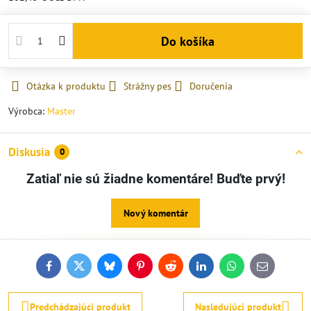
Do košíka
Otázka k produktu
Strážny pes
Doručenia
Výrobca:
Master
Diskusia
0
Zatiaľ nie sú žiadne komentáre! Buďte prvý!
Nový komentár
Facebook
Twitter
Bluesky
Pinterest
Reddit
LinkedIn
WhatsApp
E-
mail
Predchádzajúci produkt
Nasledujúci produkt