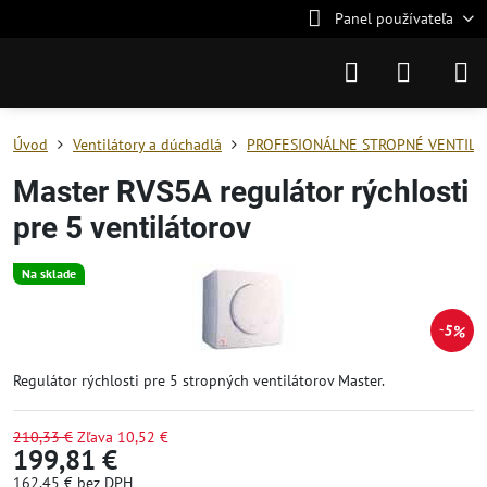
Panel používateľa
Úvod
Ventilátory a dúchadlá
PROFESIONÁLNE STROPNÉ VENTILÁ
Master RVS5A regulátor rýchlosti
pre 5 ventilátorov
Na sklade
5%
Regulátor rýchlosti pre 5 stropných ventilátorov Master.
210,33 €
Zľava
10,52 €
199,81 €
162,45 €
bez DPH