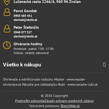
Lučenecká cesta 2266/6, 960 96 Zvolen
Pavol Gondek
0905 685 451
obchod@stefo.sk
Peter Štefančin
0948 077 327
obchod@stefo.sk
Otváracie hodiny
Pondelok - piatok: 7:00 - 17:00
Sobota - nedeľa: zatvorené
Všetko k nákupu
Ohrievače a odvlhčovače vzduchu Master - www.master-
ohrievace.sk
Náradie pre obkladačov Rubi - www.naradie-rubi.sk
©
2026
Copyright
Predvoľby súkromia
Zásady ochrany osobných údajov
Vytvorené pomocou:
BiznisWeb.sk