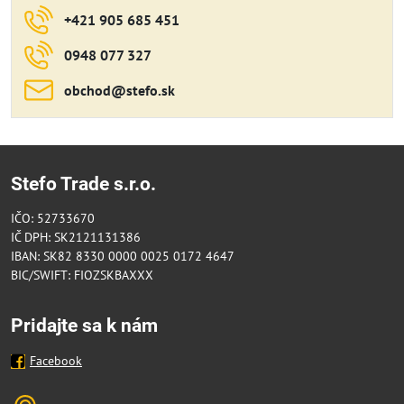
+421 905 685 451
0948 077 327
obchod​@stefo​.sk
Stefo Trade s.r.o.
IČO: 52733670
IČ DPH: SK2121131386
IBAN: SK82 8330 0000 0025 0172 4647
BIC/SWIFT: FIOZSKBAXXX
Pridajte sa k nám
Facebook