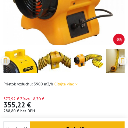
5%
Prietok vzduchu: 3900 m3/h
Čítajte viac
373,92 €
Zľava
18,70 €
355,22 €
288,80 €
bez DPH