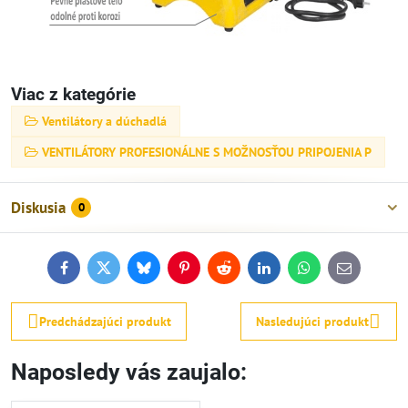
Viac z kategórie
Ventilátory a dúchadlá
VENTILÁTORY PROFESIONÁLNE S MOŽNOSŤOU PRIPOJENIA P
Diskusia
0
Facebook
Twitter
Bluesky
Pinterest
Reddit
LinkedIn
WhatsApp
E-
mail
Predchádzajúci produkt
Nasledujúci produkt
Naposledy vás zaujalo: