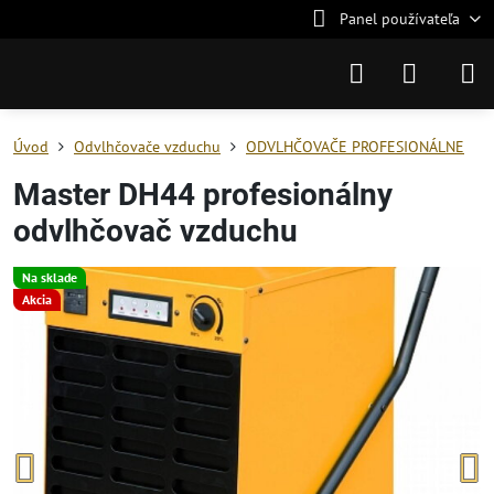
Panel používateľa
Úvod
Odvlhčovače vzduchu
ODVLHČOVAČE PROFESIONÁLNE
Master DH44 profesionálny
odvlhčovač vzduchu
Na sklade
Akcia