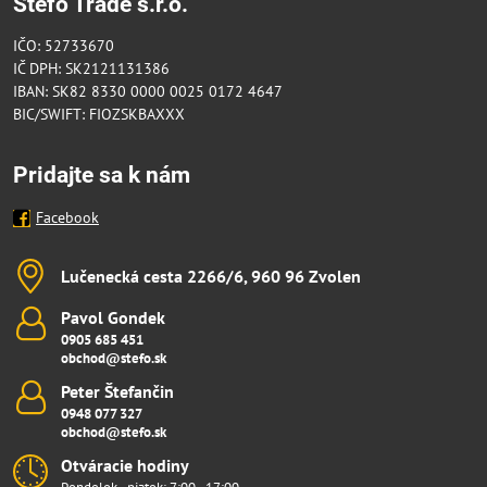
Stefo Trade s.r.o.
IČO: 52733670
IČ DPH: SK2121131386
IBAN: SK82 8330 0000 0025 0172 4647
BIC/SWIFT: FIOZSKBAXXX
Pridajte sa k nám
Facebook
Lučenecká cesta 2266/6, 960 96 Zvolen
Pavol Gondek
0905 685 451
obchod@stefo.sk
Peter Štefančin
0948 077 327
obchod@stefo.sk
Otváracie hodiny