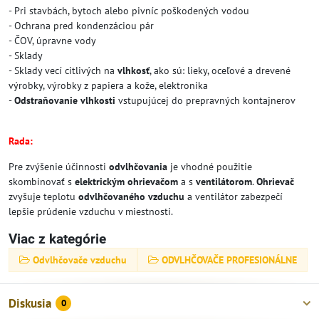
- Pri stavbách, bytoch alebo pivníc poškodených vodou
- Ochrana pred kondenzáciou pár
- ČOV, úpravne vody
- Sklady
- Sklady vecí citlivých na
vlhkosť
, ako sú: lieky, oceľové a drevené
výrobky, výrobky z papiera a kože, elektronika
-
Odstraňovanie vlhkosti
vstupujúcej do prepravných kontajnerov
Rada:
Pre zvýšenie účinnosti
odvlhčovania
je vhodné použitie
skombinovať s
elektrickým ohrievačom
a s
ventilátorom
.
Ohrievač
zvyšuje teplotu
odvlhčovaného
vzduchu
a ventilátor zabezpečí
lepšie prúdenie vzduchu v miestnosti.
Viac z kategórie
Odvlhčovače vzduchu
ODVLHČOVAČE PROFESIONÁLNE
Diskusia
0