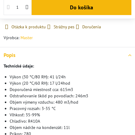
Do košíka
Otázka k produktu
Strážny pes
Doručenia
Výrobca:
Master
Popis
Technické údaje:
Výkon (30 °C/80 RH): 41 l/24h
Výkon (20 °C/60 RH): 17 l/24hod
Doporučená miestnosť cca: 615m3
Odstraňovanie škôd po povodiach: 246m3
Objem výmeny vzduchu: 480 m3/hod
Pracovný rozsah: 3-35 °C
Vlhkosť: 35-99%
Chladivo: R410A
Objem nádrže na kondenzát: 11l
Príkon: 780