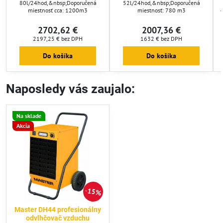
80l/24hod,&nbsp;Doporučená
52l/24hod,&nbsp;Doporučená
miestnosť cca: 1200m3
miestnosť: 780 m3
2702,62 €
2007,36 €
2197,25 €
bez DPH
1632 €
bez DPH
Do košíka
Do košíka
Naposledy vás zaujalo:
Na sklade
Akcia
15%
Master DH44 profesionálny
odvlhčovač vzduchu