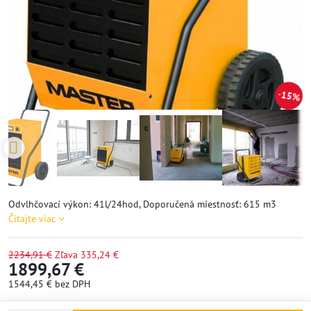
15%
Odvlhčovací výkon: 41l/24hod, Doporučená miestnosť: 615 m3
Čítajte viac
2234,91 €
Zľava
335,24 €
1899,67 €
1544,45 €
bez DPH