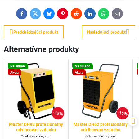
Facebook
Twitter
Bluesky
Pinterest
Reddit
LinkedIn
WhatsApp
E-
mail
Predchádzajúci produkt
Nasledujúci produkt
Alternatívne produkty
Na sklade
Na sklade
Akcia
Akcia
15%
15%
Master DH92 profesionálny
Master DH62 profesionálny
odvlhčovač vzduchu
odvlhčovač vzduchu
Odvlhčovací výkon:
Odvlhčovací výkon: