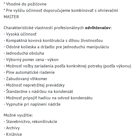
* Vhodné do požičovne
* Pre vyššiu účinnosť doporučujeme kombinovať s ohrievačmi
MASTER
Charakteristické vlastnosti profesionálnych
odvlhčovačov
:
- Vysoká účinnosť
- Kompaktná kovová konštrukcia s dlhou životnosťou
- Odolné kolieska a držadlo pre jednoduchú manipuláciu
- Jednoduchá obsluha
- Výborný pomer cena - výkon
- Možnosť voľby zariadenia podľa konkrétnej potreby (podľa výkonu)
- Plne automatické riadenie
- Zabudovaný vlhkomer
- Možnosť nepretržitej prevádzky
- Štandardne s nádržou na kondenzát
- Možnosť pripojiť hadicu na odvod kondenzátu
- Vypnutie pri naplnení nádrže
Možné využitie:
- Stavebníctvo, rekonštrukcie
- Archívy
- Knižnice