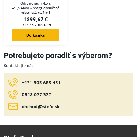
Odvlhčovací výkon:
41l/24hod,&nbsp;Doporučená
miestnosť: 615 m3
1899,67 €
1544,45 €
bez DPH
Do košíka
Potrebujete poradiť s výberom?
Kontaktujte nás:
+421 905 685 451
0948 077 327
obchod​@stefo​.sk