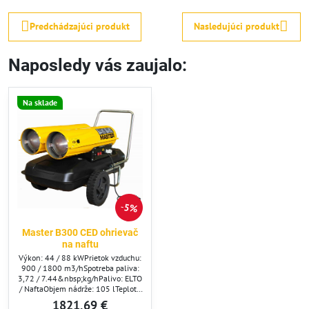
Predchádzajúci produkt
Nasledujúci produkt
Naposledy vás zaujalo:
Na sklade
5%
Master B300 CED ohrievač
na naftu
Výkon: 44 / 88 kWPrietok vzduchu:
900 / 1800 m3/hSpotreba paliva:
3,72 / 7.44&nbsp;kg/hPalivo: ELTO
/ NaftaObjem nádrže: 105 lTeplota
ohriateho vzduchu na výstupe: 300
1821,69 €