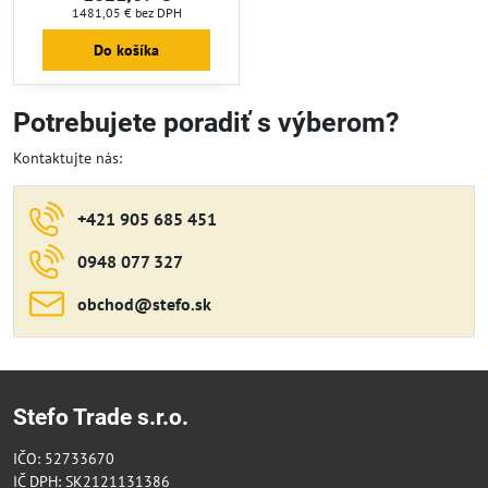
CMožnosť termostatu: ÁNOVýkon
1481,05 €
bez DPH
motora: 0,28 / 0,56 kWSieťové
napätie: 230/50 V/HzSpotreba
Do košíka
prúdu: 1,2 / 2,4 AČistá hmotnosť:
86 kgRozmery: 160 x 75 x 90 cm
Potrebujete poradiť s výberom?
Kontaktujte nás:
+421 905 685 451
0948 077 327
obchod​@stefo​.sk
Stefo Trade s.r.o.
IČO: 52733670
IČ DPH: SK2121131386