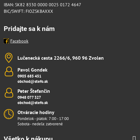
IBAN: SK82 8330 0000 0025 0172 4647
BIC/SWIFT: FIOZSKBAXXX
Pridajte sa k nám
Facebook
Lučenecká cesta 2266/6, 960 96 Zvolen
Pavol Gondek
0905 685 451
obchod@stefo.sk
Peter Štefančin
0948 077 327
obchod@stefo.sk
Otváracie hodiny
Pondelok - piatok: 7:00 - 17:00
Sobota - nedeľa: zatvorené
Všetko k nákupu