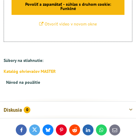
Povoliť a zapamätať - súhlas s druhom cookie:
Funkčné
Otvoriť video v novom okne
Súbory na stiahnutie:
Katalóg ohrievačov MASTER
Návod na použitie
Diskusia
0
Facebook
Twitter
Bluesky
Pinterest
Reddit
LinkedIn
WhatsApp
E-
mail