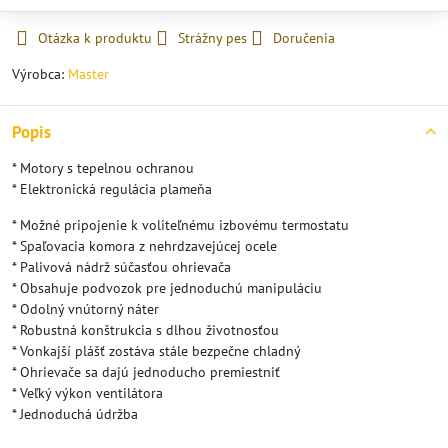
Otázka k produktu
Strážny pes
Doručenia
Výrobca:
Master
Popis
* Motory s tepelnou ochranou
* Elektronická regulácia plameňa
* Možné pripojenie k voliteľnému izbovému termostatu
* Spaľovacia komora z nehrdzavejúcej ocele
* Palivová nádrž súčasťou ohrievača
* Obsahuje podvozok pre jednoduchú manipuláciu
* Odolný vnútorný náter
* Robustná konštrukcia s dlhou životnosťou
* Vonkajší plášť zostáva stále bezpečne chladný
* Ohrievače sa dajú jednoducho premiestniť
* Veľký výkon ventilátora
* Jednoduchá údržba