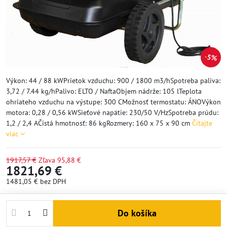
5%
Výkon: 44 / 88 kWPrietok vzduchu: 900 / 1800 m3/hSpotreba paliva:
3,72 / 7.44 kg/hPalivo: ELTO / NaftaObjem nádrže: 105 lTeplota
ohriateho vzduchu na výstupe: 300 CMožnosť termostatu: ÁNOVýkon
motora: 0,28 / 0,56 kWSieťové napätie: 230/50 V/HzSpotreba prúdu:
1,2 / 2,4 AČistá hmotnosť: 86 kgRozmery: 160 x 75 x 90 cm
Čítajte
viac
1917,57 €
Zľava
95,88 €
1821,69 €
1481,05 €
bez DPH
Do košíka