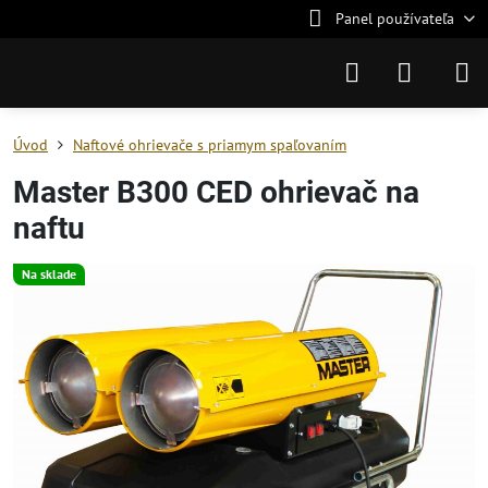
Panel používateľa
Úvod
Naftové ohrievače s priamym spaľovaním
Master B300 CED ohrievač na
naftu
Na sklade