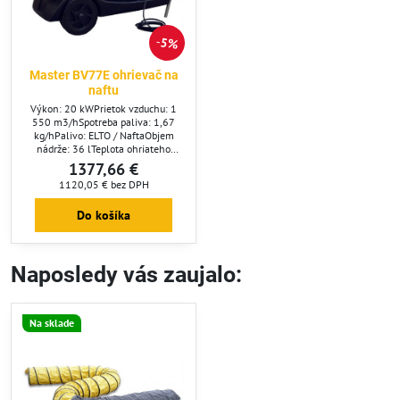
5%
Master BV77E ohrievač na
naftu
Výkon: 20 kWPrietok vzduchu: 1
550 m3/hSpotreba paliva: 1,67
kg/hPalivo: ELTO / NaftaObjem
nádrže: 36 lTeplota ohriateho
vzduchu 93 CMožnosť termostatu:
1377,66 €
ÁNOVýkon motora: 0,3 kWSieťové
1120,05 €
bez DPH
napätie: 230/50 V/HzSpotreba
prúdu: 1,5 AČistá hmotnosť: 53
Do košíka
kgRozmery: 118 x 41 x 53
cmOdvod spalín: 120 mm
Naposledy vás zaujalo:
Na sklade