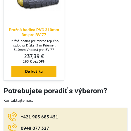
Pružná hadica PVC 310mm
3m pre BV 77
Pružná hadica pre rozvod teplého
vzduchu. Dĺžka: 3 m Priemer:
310mm Vhodná pre: BV 77
237,39 €
193 €
bez DPH
Do košíka
Potrebujete poradiť s výberom?
Kontaktujte nás:
+421 905 685 451
0948 077 327