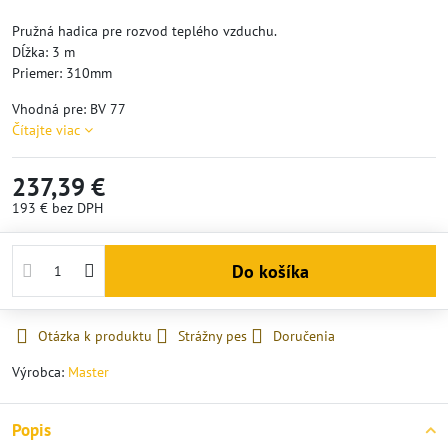
Pružná hadica pre rozvod teplého vzduchu.
Dĺžka: 3 m
Priemer: 310mm
Vhodná pre: BV 77
Čítajte viac
237,39 €
193 €
bez DPH
Do košíka
Otázka k produktu
Strážny pes
Doručenia
Výrobca:
Master
Popis