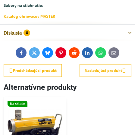
Súbory na stiahnutie:
Katalóg ohrievačov MASTER
Diskusia
0
Facebook
Twitter
Bluesky
Pinterest
Reddit
LinkedIn
WhatsApp
E-
mail
Predchádzajúci produkt
Nasledujúci produkt
Alternatívne produkty
Na sklade