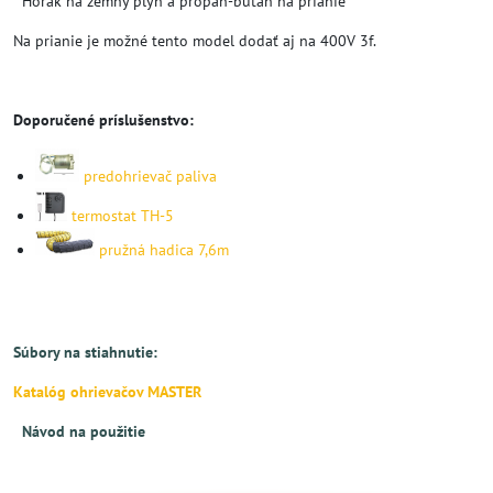
* Horák na zemný plyn a propán-bután na prianie
Na prianie je možné tento model dodať aj na 400V 3f.
Doporučené príslušenstvo:
predohrievač paliva
termostat TH-5
pružná hadica 7,6m
Súbory na stiahnutie:
Katalóg ohrievačov MASTER
Návod na použitie