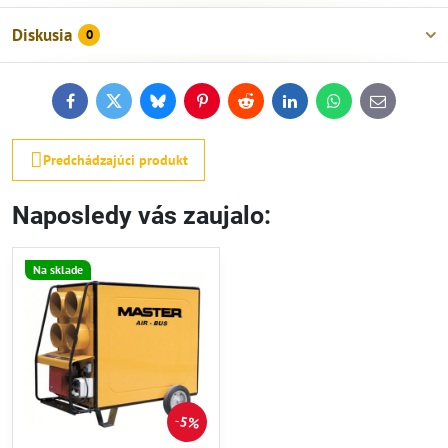
Diskusia
0
Facebook
Twitter
Bluesky
Pinterest
Reddit
LinkedIn
WhatsApp
E-
mail
Predchádzajúci produkt
Naposledy vás zaujalo:
Na sklade
5%