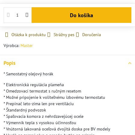
Do košíka
Otázka k produktu
Strážny pes
Doručenia
Výrobca:
Master
Popis
* Samostatný olejový horák
* Elektronická regulácia plameňa
* Omedzovací termostat s ručným resetom
* Možné pripojenie k voliteľnému izbovému termostatu
* Prepínač leto-zima len pre ventiláciu
* Štandardný podvozok
* Spaľovacia komora z nehrdzavejúcej ocele
* Výmenník tepla s vysokou účinnosťou
* Vnútorná lakovaná oceľová dvojitá doska pre BV modely