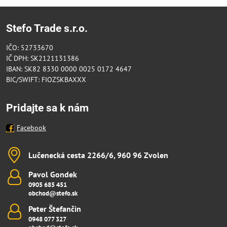
Stefo Trade s.r.o.
IČO: 52733670
IČ DPH: SK2121131386
IBAN: SK82 8330 0000 0025 0172 4647
BIC/SWIFT: FIOZSKBAXXX
Pridajte sa k nám
Facebook
Lučenecká cesta 2266/6, 960 96 Zvolen
Pavol Gondek
0905 685 451
obchod@stefo.sk
Peter Štefančin
0948 077 327