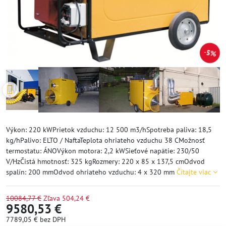
5%
Výkon: 220 kWPrietok vzduchu: 12 500 m3/hSpotreba paliva: 18,5
kg/hPalivo: ELTO / NaftaTeplota ohriateho vzduchu 38 CMožnosť
termostatu: ÁNOVýkon motora: 2,2 kWSieťové napätie: 230/50
V/HzČistá hmotnosť: 325 kgRozmery: 220 x 85 x 137,5 cmOdvod
spalín: 200 mmOdvod ohriateho vzduchu: 4 x 320 mm
Čítajte viac
10084,77 €
Zľava
504,24 €
9580,53 €
7789,05 €
bez DPH