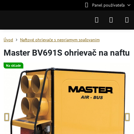
Panel používateľa
Úvod
Naftové ohrievače s nepriamym spaľovaním
Master BV691S ohrievač na naftu
Na sklade