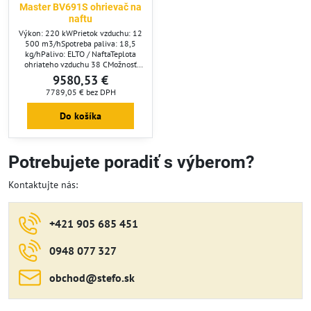
Master BV691S ohrievač na
naftu
Výkon: 220 kWPrietok vzduchu: 12
500 m3/hSpotreba paliva: 18,5
kg/hPalivo: ELTO / NaftaTeplota
ohriateho vzduchu 38 CMožnosť
termostatu: ÁNOVýkon motora: 2,2
9580,53 €
kWSieťové napätie: 230/50
7789,05 €
bez DPH
V/HzČistá hmotnosť: 325
kgRozmery: 220 x 85 x 137,5
Do košíka
cmOdvod spalín: 200 mmOdvod
ohriateho vzduchu: 4 x 320 mm
Potrebujete poradiť s výberom?
Kontaktujte nás:
+421 905 685 451
0948 077 327
obchod​@stefo​.sk