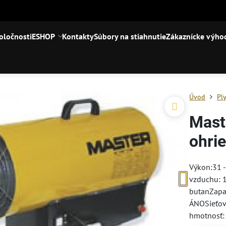
oločnosti
ESHOP
Kontakty
Súbory na stiahnutie
Zákaznícke výho
Úvod
Pl
Mast
ohri
Výkon:31 -
vzduchu: 
butanZapaľ
ÁNOSieťov
hmotnosť: