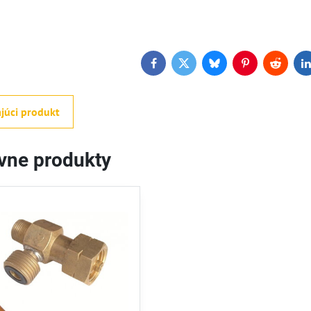
Facebook
Twitter
Bluesky
Pinterest
Reddit
L
júci produkt
ívne produkty