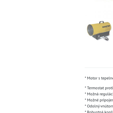
* Motor s tepel
* Termostat proti
* Možná regulác
* Možné pripoje
* Odolný vnútor
* Robustná konš