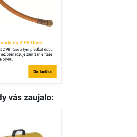
 sada na 2 PB fľaše
 2 PB fľaše a tým predĺžiť dobu
 Tiež obmädzuje zamŕzanie fľaše
be plynu.
Do košíka
y vás zaujalo: