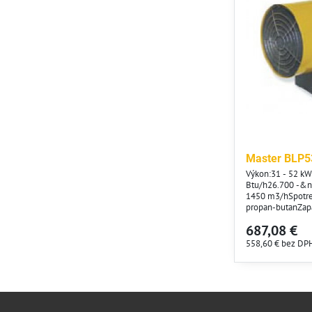
Master BLP5
Výkon:31 - 52 k
Btu/h26.700 -&n
1450 m3/hSpotreb
propan-butanZapa
barMožnosť termo
687,08 €
230/50 V/HzSpotr
12,5 kgRozmery: 
558,60 €
bez DP