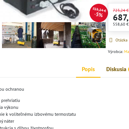
723,24 €
723,24 €
5%
687
558,60 
Otázka
Výrobca:
Ma
Popis
Diskusia
nou ochranou
 prehriatiu
ia výkonu
nie k voliteľnému izbovému termostatu
ný náter
trukcia s dlhou životnosťou