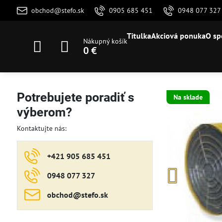
obchod@stefo.sk
0905 685 451
0948 077 327
Titulka
Akciová ponuka
O sp
Nákupný košík
0 €
Potrebujete poradiť s
Na sklade
výberom?
Kontaktujte nás:
+421 905 685 451
0948 077 327
obchod​@stefo​.sk