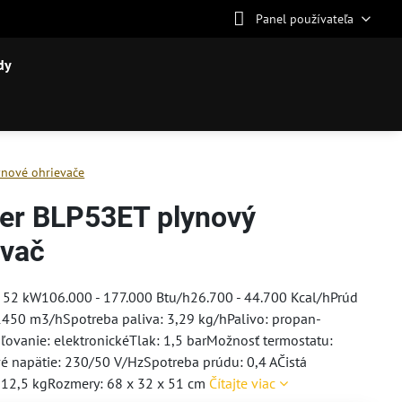
Panel používateľa
dy
ynové ohrievače
er BLP53ET plynový
evač
 52 kW106.000 - 177.000 Btu/h26.700 - 44.700 Kcal/hPrúd
1450 m3/hSpotreba paliva: 3,29 kg/hPalivo: propan-
ovanie: elektronickéTlak: 1,5 barMožnosť termostatu:
é napätie: 230/50 V/HzSpotreba prúdu: 0,4 AČistá
 12,5 kgRozmery: 68 x 32 x 51 cm
Čítajte viac