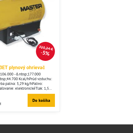
723,24 €
5%
3ET plynový ohrievač
W106.000 -&nbsp;177.000
bsp;44.700 Kcal/hPrúd vzduchu:
a paliva: 3,29 kg/hPalivo:
ľovanie: elektronickéTlak: 1,5
statu: ÁNOSieťové napätie:
eba prúdu: 0,4 AČistá hmotnosť:
Do košíka
68 x 32 x 51 cm
H