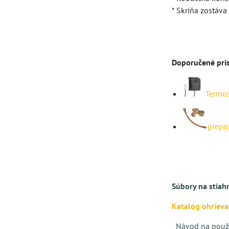
* Skriňa zostáva
Doporučené prís
Termos
prepo
Súbory na stiah
Katalóg ohriev
Návod na použi