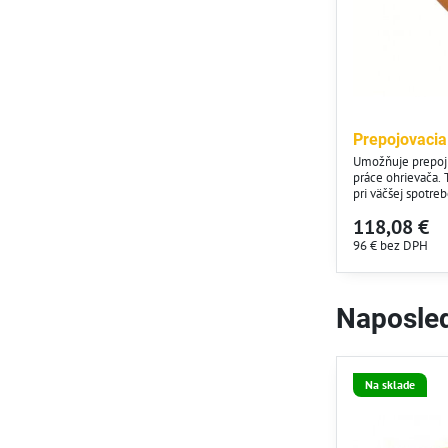
Prepojovacia
Umožňuje prepojiť
práce ohrievača.
pri väčšej spotre
118,08 €
96 €
bez DPH
Naposled
Na sklade