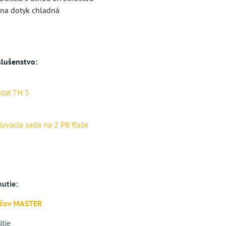
 na dotyk chladná
lušenstvo:
tat TH 5
jovacia sada na 2 PB fľaše
nutie:
ačov MASTER
tie