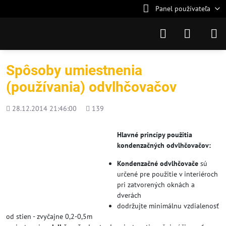
Panel používateľa
Spôsoby umiestnenia
(používania) odvlhčovačov
Pridané
Počet
28.12.2014 21:46:00
139
zobrazení
Hlavné princípy použitia
kondenzačných odvlhčovačov:
Kondenzačné odvlhčovače
sú
určené pre použitie v interiéroch
pri zatvorených oknách a
dverách
dodržujte minimálnu vzdialenosť
od stien - zvyčajne 0,2-0,5m