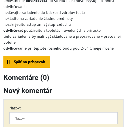
umiestnenie
odvlhčovača
do stredu miestnosti zvyšuje účinnosť
odvlhčovania
nedávajte zariadenie do blízkosti zdrojov tepla
neklaďte na zariadenie žiadne predmety
nezakrývajte vstup ani výstup vzduchu
odvlhčovač
používajte v teplotách uvedených v príručke
tieto zariadenia by mali byť skladované a prepravované v pracovnej
polohe
odvlhčovanie
pri teplote rosného bodu pod 2-5° C nieje možné
Späť na príspevok
Komentáre (0)
Nový komentár
Názov: