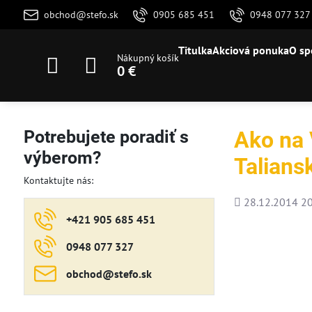
obchod@stefo.sk
0905 685 451
0948 077 327
Titulka
Akciová ponuka
O sp
Nákupný košík
0 €
Potrebujete poradiť s
Ako na V
výberom?
Talians
Kontaktujte nás:
Pridané
28.12.2014 20
+421 905 685 451
0948 077 327
obchod​@stefo​.sk