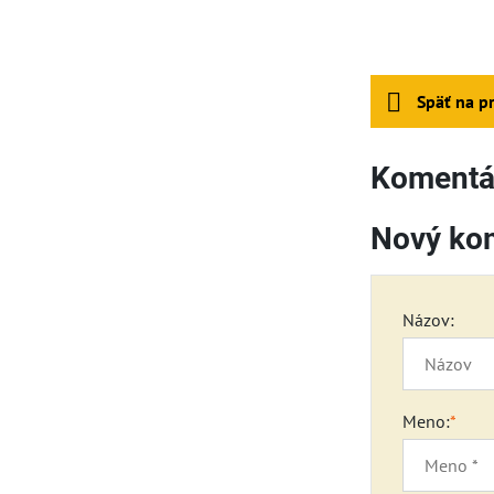
Späť na p
Komentár
Nový ko
Názov:
Meno:
*