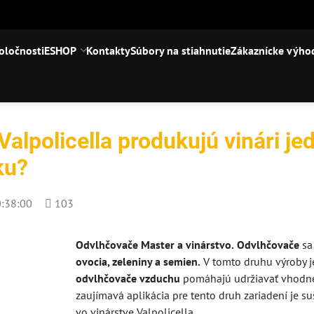
oločnosti
ESHOP
Kontakty
Súbory na stiahnutie
Zákaznícke výho
alpolicella produkujú vinári jed
ku?
Počet
:38:00
103
zobrazení
Odvlhčovače Master a vinárstvo.
Odvlhčovače
sa
ovocia, zeleniny a semien.
V tomto druhu výroby j
odvlhčovače vzduchu
pomáhajú udržiavať vhodné
zaujímavá aplikácia pre tento druh zariadení je s
vo vinárstve Valpolicella.