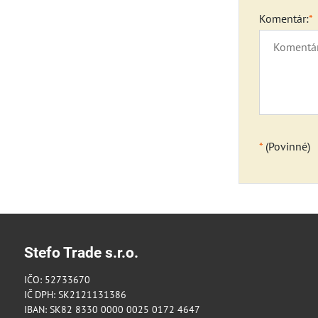
Komentár:
*
*
(Povinné)
Stefo Trade s.r.o.
IČO: 52733670
IČ DPH: SK2121131386
IBAN: SK82 8330 0000 0025 0172 4647