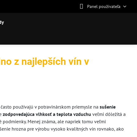
Panel používateľa
dy
no z najlepších vín v
 často používajú v potravinárskom priemysle na
sušenie
e
zodpovedajúca vlhkosť a teplota vzduchu
veľmi dôležitá a
 podmienky. Menej známa, ale napriek tomu veľmi
ušenie hrozna pre výrobu vysoko kvalitných vín rovnako, ako