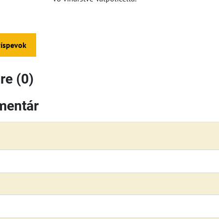
ríspevok
e (0)
mentár